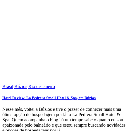
Brasil
Búzios
Rio de Janeiro
Hotel Review: La Pedrera Small Hotel & Spa, em Búzios
Nesse mês, voltei a Búzios e tive o prazer de conhecer mais uma
ótima opção de hospedagem por lá: o La Pedrera Small Hotel &
Spa. Quem acompanha o blog há um tempo sabe o quanto eu sou
apaixonada pelo balneário e que estou sempre buscando novidades
e opções de hospedagens por lá.