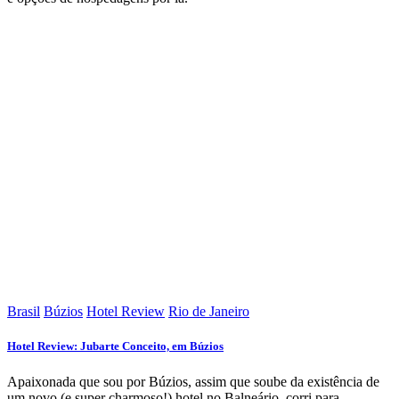
Brasil
Búzios
Hotel Review
Rio de Janeiro
Hotel Review: Jubarte Conceito, em Búzios
Apaixonada que sou por Búzios, assim que soube da existência de
um novo (e super charmoso!) hotel no Balneário, corri para