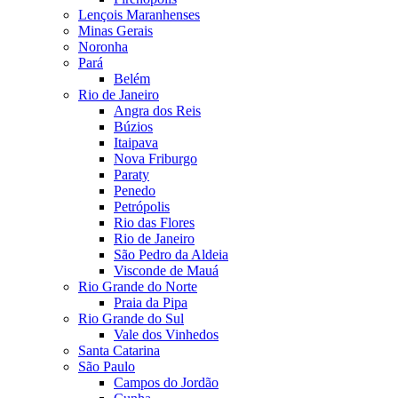
Lençois Maranhenses
Minas Gerais
Noronha
Pará
Belém
Rio de Janeiro
Angra dos Reis
Búzios
Itaipava
Nova Friburgo
Paraty
Penedo
Petrópolis
Rio das Flores
Rio de Janeiro
São Pedro da Aldeia
Visconde de Mauá
Rio Grande do Norte
Praia da Pipa
Rio Grande do Sul
Vale dos Vinhedos
Santa Catarina
São Paulo
Campos do Jordão