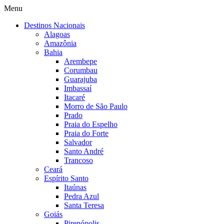
Menu
Destinos Nacionais
Alagoas
Amazônia
Bahia
Arembepe
Corumbau
Guarajuba
Imbassaí
Itacaré
Morro de São Paulo
Prado
Praia do Espelho
Praia do Forte
Salvador
Santo André
Trancoso
Ceará
Espírito Santo
Itaúnas
Pedra Azul
Santa Teresa
Goiás
Pirenópolis