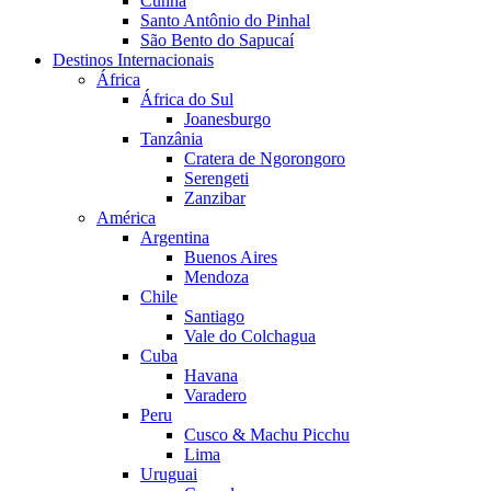
Cunha
Santo Antônio do Pinhal
São Bento do Sapucaí
Destinos Internacionais
África
África do Sul
Joanesburgo
Tanzânia
Cratera de Ngorongoro
Serengeti
Zanzibar
América
Argentina
Buenos Aires
Mendoza
Chile
Santiago
Vale do Colchagua
Cuba
Havana
Varadero
Peru
Cusco & Machu Picchu
Lima
Uruguai