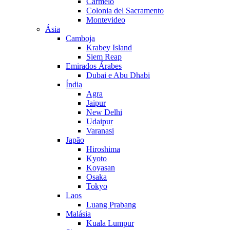
Carmelo
Colonia del Sacramento
Montevideo
Ásia
Camboja
Krabey Island
Siem Reap
Emirados Árabes
Dubai e Abu Dhabi
Índia
Agra
Jaipur
New Delhi
Udaipur
Varanasi
Japão
Hiroshima
Kyoto
Koyasan
Osaka
Tokyo
Laos
Luang Prabang
Malásia
Kuala Lumpur