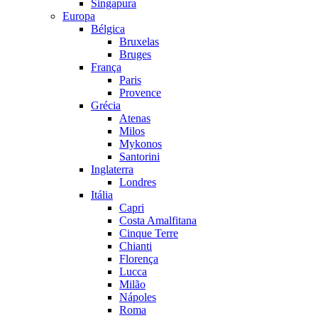
Singapura
Europa
Bélgica
Bruxelas
Bruges
França
Paris
Provence
Grécia
Atenas
Milos
Mykonos
Santorini
Inglaterra
Londres
Itália
Capri
Costa Amalfitana
Cinque Terre
Chianti
Florença
Lucca
Milão
Nápoles
Roma