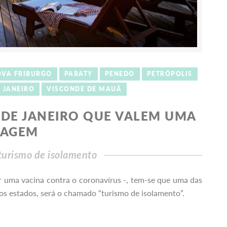
VA FRIBURGO
PARATY
PENEDO
PETRÓPOLIS
E JANEIRO
VISCONDE DE MAUÁ
O DE JANEIRO QUE VALEM UMA
IAGEM
 turismo de isolamento
uma vacina contra o coronavírus -, tem-se que uma das
dos estados, será o chamado “turismo de isolamento”.