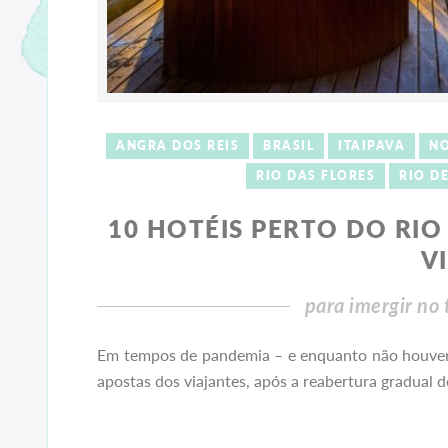
ANGRA DOS REIS
BRASIL
ITAIPAVA
NO
RIO DAS FLORES
RIO D
10 HOTÉIS PERTO DO RI
V
para imergir no
Em tempos de pandemia – e enquanto não houver 
apostas dos viajantes, após a reabertura gradual 