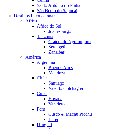
Cunha
Santo Antônio do Pinhal
São Bento do Sapucaí
Destinos Internacionais
África
África do Sul
Joanesburgo
Tanzânia
Cratera de Ngorongoro
Serengeti
Zanzibar
América
Argentina
Buenos Aires
Mendoza
Chile
Santiago
Vale do Colchagua
Cuba
Havana
Varadero
Peru
Cusco & Machu Picchu
Lima
Uruguai