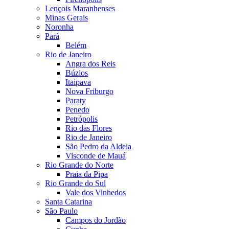
Lençois Maranhenses
Minas Gerais
Noronha
Pará
Belém
Rio de Janeiro
Angra dos Reis
Búzios
Itaipava
Nova Friburgo
Paraty
Penedo
Petrópolis
Rio das Flores
Rio de Janeiro
São Pedro da Aldeia
Visconde de Mauá
Rio Grande do Norte
Praia da Pipa
Rio Grande do Sul
Vale dos Vinhedos
Santa Catarina
São Paulo
Campos do Jordão