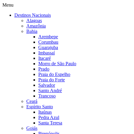
Menu
Destinos Nacionais
Alagoas
Amazônia
Bahia
Arembepe
Corumbau
Guarajuba
Imbassaí
Itacaré
Morro de São Paulo
Prado
Praia do Espelho
Praia do Forte
Salvador
Santo André
Trancoso
Ceará
Espírito Santo
Itaúnas
Pedra Azul
Santa Teresa
Goiás
Pirenópolis