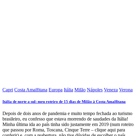
Capri
Costa Amalfitana
Europa
Itália
Milão
Nápoles
Veneza
Verona
Itália de norte a sul: meu roteiro de 15 dias de Milão à Costa Amalfitana
Depois de dois anos de pandemia e muito tempo fechada ao turismo
brasileiro, eu confesso que estava morrendo de saudades da Itália!
Minha última ida ao país tinha sido justamente em 2019 (num roteiro
que passou por Roma, Toscana, Cinque Terre – clique aqui para
conferir) e, com a reabertura, não tive dúvidas de escolher o país