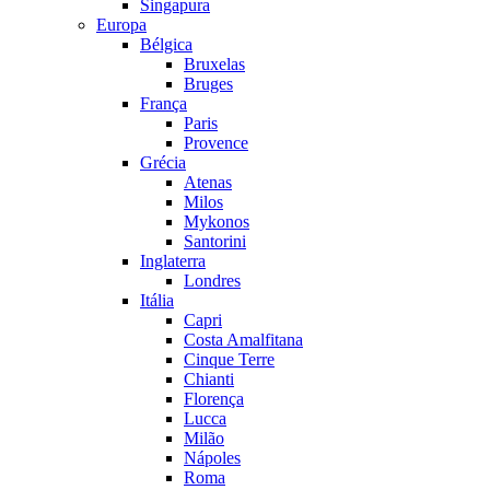
Singapura
Europa
Bélgica
Bruxelas
Bruges
França
Paris
Provence
Grécia
Atenas
Milos
Mykonos
Santorini
Inglaterra
Londres
Itália
Capri
Costa Amalfitana
Cinque Terre
Chianti
Florença
Lucca
Milão
Nápoles
Roma