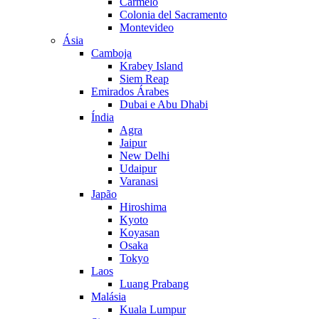
Carmelo
Colonia del Sacramento
Montevideo
Ásia
Camboja
Krabey Island
Siem Reap
Emirados Árabes
Dubai e Abu Dhabi
Índia
Agra
Jaipur
New Delhi
Udaipur
Varanasi
Japão
Hiroshima
Kyoto
Koyasan
Osaka
Tokyo
Laos
Luang Prabang
Malásia
Kuala Lumpur