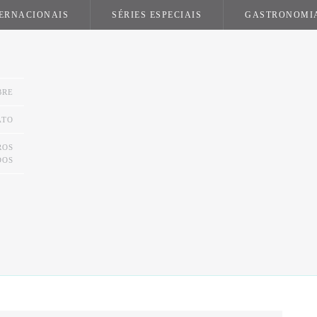
TERNACIONAIS
SÉRIES ESPECIAIS
GASTRONOMI
BRE
ATO
ROS
DOS