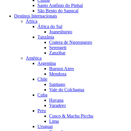
Cunha
Santo Antônio do Pinhal
São Bento do Sapucaí
Destinos Internacionais
África
África do Sul
Joanesburgo
Tanzânia
Cratera de Ngorongoro
Serengeti
Zanzibar
América
Argentina
Buenos Aires
Mendoza
Chile
Santiago
Vale do Colchagua
Cuba
Havana
Varadero
Peru
Cusco & Machu Picchu
Lima
Uruguai