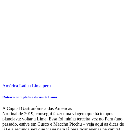
América Latina
Lima
peru
Roteiro completo e dicas de Lima
A Capital Gastronômica das Américas
No final de 2019, consegui fazer uma viagem que há tempos
planejava: voltar a Lima. Essa foi minha terceira vez no Peru (ano
passado, estive em Cusco e Macchu Picchu – veja aqui as dicas de
lá) e a segunda vez que viajei para lá para ficar apenas na capital.