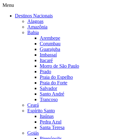
Menu
Destinos Nacionais
Alagoas
Amazônia
Bahia
Arembepe
Corumbau
Guarajuba
Imbassaí
Itacaré
Morro de São Paulo
Prado
Praia do Espelho
Praia do Forte
Salvador
Santo André
Trancoso
Ceará
Espírito Santo
Itaúnas
Pedra Azul
Santa Teresa
Goiás
Pirenópolis