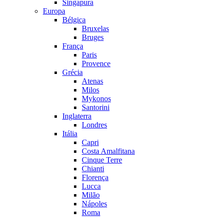
Singapura
Europa
Bélgica
Bruxelas
Bruges
França
Paris
Provence
Grécia
Atenas
Milos
Mykonos
Santorini
Inglaterra
Londres
Itália
Capri
Costa Amalfitana
Cinque Terre
Chianti
Florença
Lucca
Milão
Nápoles
Roma