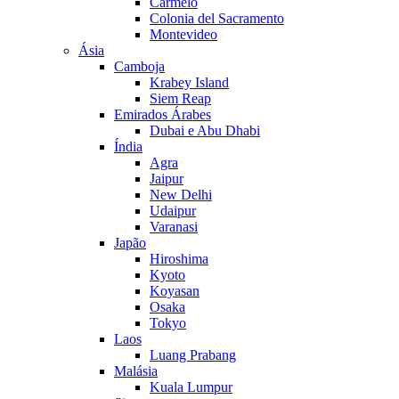
Carmelo
Colonia del Sacramento
Montevideo
Ásia
Camboja
Krabey Island
Siem Reap
Emirados Árabes
Dubai e Abu Dhabi
Índia
Agra
Jaipur
New Delhi
Udaipur
Varanasi
Japão
Hiroshima
Kyoto
Koyasan
Osaka
Tokyo
Laos
Luang Prabang
Malásia
Kuala Lumpur