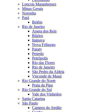
Lençois Maranhenses
Minas Gerais
Noronha
Pará
Belém
Rio de Janeiro
Angra dos Reis
Búzios
Itaipava
Nova Friburgo
Paraty
Penedo
Petrópolis
Rio das Flores
Rio de Janeiro
São Pedro da Aldeia
Visconde de Mauá
Rio Grande do Norte
Praia da Pipa
Rio Grande do Sul
Vale dos Vinhedos
Santa Catarina
São Paulo
Campos do Jordão