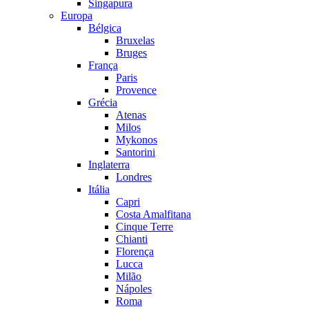
Singapura
Europa
Bélgica
Bruxelas
Bruges
França
Paris
Provence
Grécia
Atenas
Milos
Mykonos
Santorini
Inglaterra
Londres
Itália
Capri
Costa Amalfitana
Cinque Terre
Chianti
Florença
Lucca
Milão
Nápoles
Roma