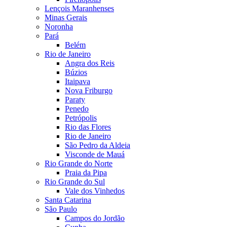
Lençois Maranhenses
Minas Gerais
Noronha
Pará
Belém
Rio de Janeiro
Angra dos Reis
Búzios
Itaipava
Nova Friburgo
Paraty
Penedo
Petrópolis
Rio das Flores
Rio de Janeiro
São Pedro da Aldeia
Visconde de Mauá
Rio Grande do Norte
Praia da Pipa
Rio Grande do Sul
Vale dos Vinhedos
Santa Catarina
São Paulo
Campos do Jordão