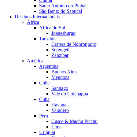
Cunha
Santo Antônio do Pinhal
São Bento do Sapucaí
Destinos Internacionais
África
África do Sul
Joanesburgo
Tanzânia
Cratera de Ngorongoro
Serengeti
Zanzibar
América
Argentina
Buenos Aires
Mendoza
Chile
Santiago
Vale do Colchagua
Cuba
Havana
Varadero
Peru
Cusco & Machu Picchu
Lima
Uruguai