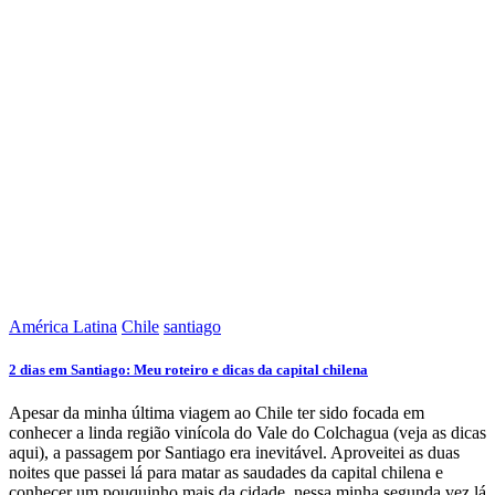
América Latina
Chile
santiago
2 dias em Santiago: Meu roteiro e dicas da capital chilena
Apesar da minha última viagem ao Chile ter sido focada em
conhecer a linda região vinícola do Vale do Colchagua (veja as dicas
aqui), a passagem por Santiago era inevitável. Aproveitei as duas
noites que passei lá para matar as saudades da capital chilena e
conhecer um pouquinho mais da cidade, nessa minha segunda vez lá