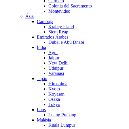
Carmelo
Colonia del Sacramento
Montevideo
Ásia
Camboja
Krabey Island
Siem Reap
Emirados Árabes
Dubai e Abu Dhabi
Índia
Agra
Jaipur
New Delhi
Udaipur
Varanasi
Japão
Hiroshima
Kyoto
Koyasan
Osaka
Tokyo
Laos
Luang Prabang
Malásia
Kuala Lumpur