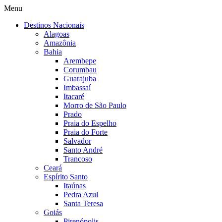
Menu
Destinos Nacionais
Alagoas
Amazônia
Bahia
Arembepe
Corumbau
Guarajuba
Imbassaí
Itacaré
Morro de São Paulo
Prado
Praia do Espelho
Praia do Forte
Salvador
Santo André
Trancoso
Ceará
Espírito Santo
Itaúnas
Pedra Azul
Santa Teresa
Goiás
Pirenópolis