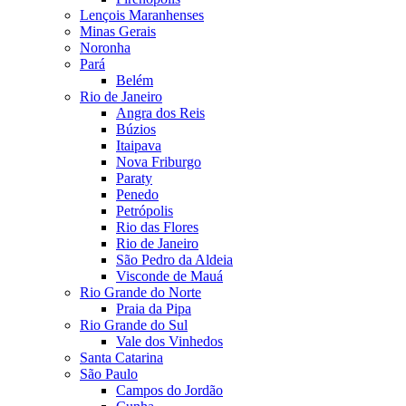
Lençois Maranhenses
Minas Gerais
Noronha
Pará
Belém
Rio de Janeiro
Angra dos Reis
Búzios
Itaipava
Nova Friburgo
Paraty
Penedo
Petrópolis
Rio das Flores
Rio de Janeiro
São Pedro da Aldeia
Visconde de Mauá
Rio Grande do Norte
Praia da Pipa
Rio Grande do Sul
Vale dos Vinhedos
Santa Catarina
São Paulo
Campos do Jordão