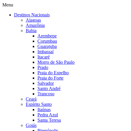
Menu
Destinos Nacionais
Alagoas
Amazônia
Bahia
Arembepe
Corumbau
Guarajuba
Imbassaí
Itacaré
Morro de São Paulo
Prado
Praia do Espelho
Praia do Forte
Salvador
Santo André
Trancoso
Ceará
Espírito Santo
Itaúnas
Pedra Azul
Santa Teresa
Goiás
Pirenópolis