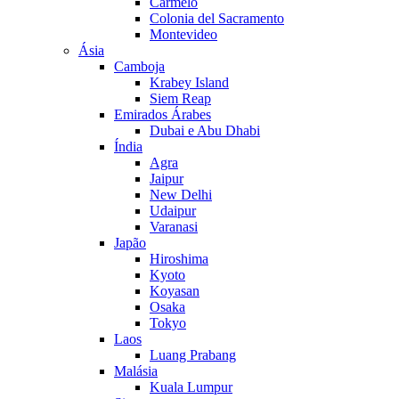
Carmelo
Colonia del Sacramento
Montevideo
Ásia
Camboja
Krabey Island
Siem Reap
Emirados Árabes
Dubai e Abu Dhabi
Índia
Agra
Jaipur
New Delhi
Udaipur
Varanasi
Japão
Hiroshima
Kyoto
Koyasan
Osaka
Tokyo
Laos
Luang Prabang
Malásia
Kuala Lumpur