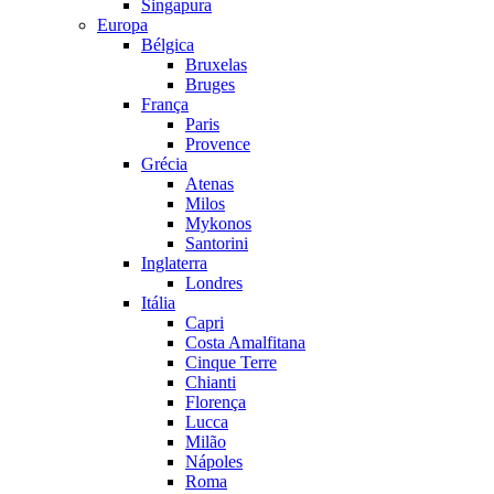
Singapura
Europa
Bélgica
Bruxelas
Bruges
França
Paris
Provence
Grécia
Atenas
Milos
Mykonos
Santorini
Inglaterra
Londres
Itália
Capri
Costa Amalfitana
Cinque Terre
Chianti
Florença
Lucca
Milão
Nápoles
Roma