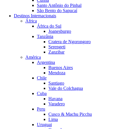
Cunha
Santo Antônio do Pinhal
São Bento do Sapucaí
Destinos Internacionais
África
África do Sul
Joanesburgo
Tanzânia
Cratera de Ngorongoro
Serengeti
Zanzibar
América
Argentina
Buenos Aires
Mendoza
Chile
Santiago
Vale do Colchagua
Cuba
Havana
Varadero
Peru
Cusco & Machu Picchu
Lima
Uruguai