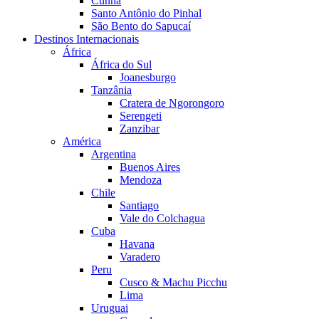
Cunha
Santo Antônio do Pinhal
São Bento do Sapucaí
Destinos Internacionais
África
África do Sul
Joanesburgo
Tanzânia
Cratera de Ngorongoro
Serengeti
Zanzibar
América
Argentina
Buenos Aires
Mendoza
Chile
Santiago
Vale do Colchagua
Cuba
Havana
Varadero
Peru
Cusco & Machu Picchu
Lima
Uruguai