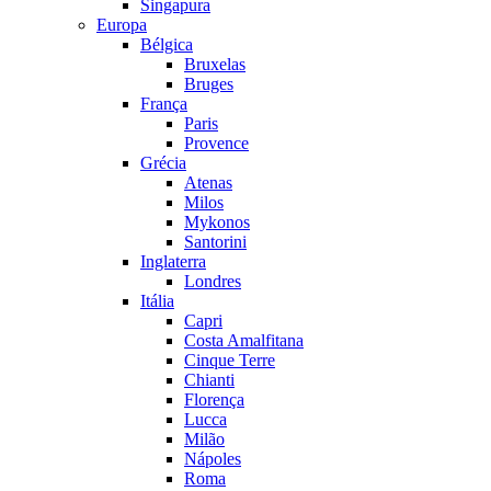
Singapura
Europa
Bélgica
Bruxelas
Bruges
França
Paris
Provence
Grécia
Atenas
Milos
Mykonos
Santorini
Inglaterra
Londres
Itália
Capri
Costa Amalfitana
Cinque Terre
Chianti
Florença
Lucca
Milão
Nápoles
Roma