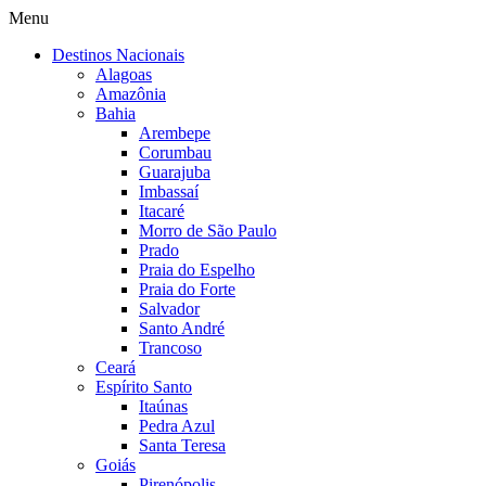
Menu
Destinos Nacionais
Alagoas
Amazônia
Bahia
Arembepe
Corumbau
Guarajuba
Imbassaí
Itacaré
Morro de São Paulo
Prado
Praia do Espelho
Praia do Forte
Salvador
Santo André
Trancoso
Ceará
Espírito Santo
Itaúnas
Pedra Azul
Santa Teresa
Goiás
Pirenópolis