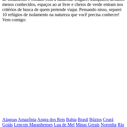
menos conhecidos, espaços ao ar livre e cheios de verde entram nos
critérios de busca de quem pretende viajar. Pensando nisso, separei
10 refúgios de isolamento na natureza que você precisa conhecer!
Vem comigo:
Alagoas
Amazônia
Angra dos Reis
Bahia
Brasil
Búzios
Ceará
Goiás
Lençois Maranhenses
Lua de Mel
Minas Gerais
Noronha
Rio