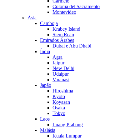
Carmelo
Colonia del Sacramento
Montevideo
Ásia
Camboja
Krabey Island
Siem Reap
Emirados Árabes
Dubai e Abu Dhabi
Índia
Agra
Jaipur
New Delhi
Udaipur
Varanasi
Japão
Hiroshima
Kyoto
Koyasan
Osaka
Tokyo
Laos
Luang Prabang
Malásia
Kuala Lumpur