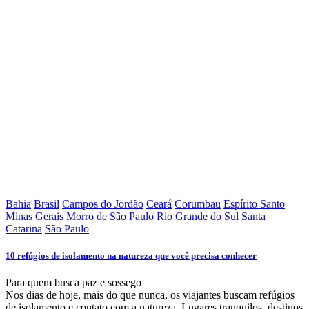
Bahia
Brasil
Campos do Jordão
Ceará
Corumbau
Espírito Santo
Minas Gerais
Morro de São Paulo
Rio Grande do Sul
Santa
Catarina
São Paulo
10 refúgios de isolamento na natureza que você precisa conhecer
Para quem busca paz e sossego
Nos dias de hoje, mais do que nunca, os viajantes buscam refúgios
de isolamento e contato com a natureza. Lugares tranquilos, destinos