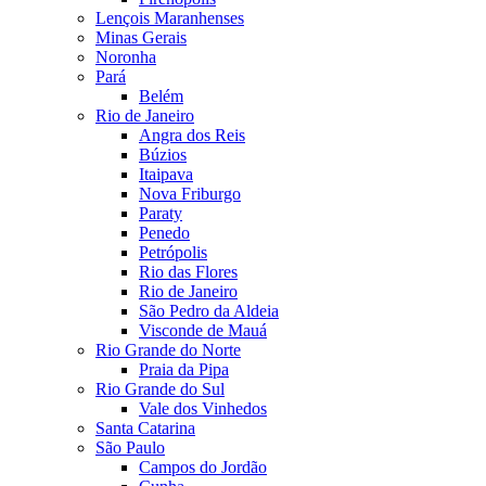
Lençois Maranhenses
Minas Gerais
Noronha
Pará
Belém
Rio de Janeiro
Angra dos Reis
Búzios
Itaipava
Nova Friburgo
Paraty
Penedo
Petrópolis
Rio das Flores
Rio de Janeiro
São Pedro da Aldeia
Visconde de Mauá
Rio Grande do Norte
Praia da Pipa
Rio Grande do Sul
Vale dos Vinhedos
Santa Catarina
São Paulo
Campos do Jordão