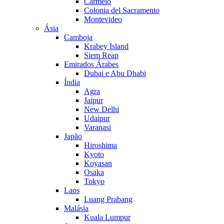
Carmelo
Colonia del Sacramento
Montevideo
Ásia
Camboja
Krabey Island
Siem Reap
Emirados Árabes
Dubai e Abu Dhabi
Índia
Agra
Jaipur
New Delhi
Udaipur
Varanasi
Japão
Hiroshima
Kyoto
Koyasan
Osaka
Tokyo
Laos
Luang Prabang
Malásia
Kuala Lumpur