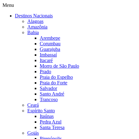
Menu
Destinos Nacionais
Alagoas
Amazônia
Bahia
Arembepe
Corumbau
Guarajuba
Imbassaí
Itacaré
Morro de São Paulo
Prado
Praia do Espelho
Praia do Forte
Salvador
Santo André
Trancoso
Ceará
Espírito Santo
Itaúnas
Pedra Azul
Santa Teresa
Goiás
Pirenópolis