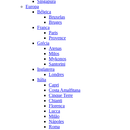
Singapura
Europa
Bélgica
Bruxelas
Bruges
França
Paris
Provence
Grécia
Atenas
Milos
Mykonos
Santorini
Inglaterra
Londres
Itália
Capri
Costa Amalfitana
Cinque Terre
Chianti
Florença
Lucca
Milão
Nápoles
Roma