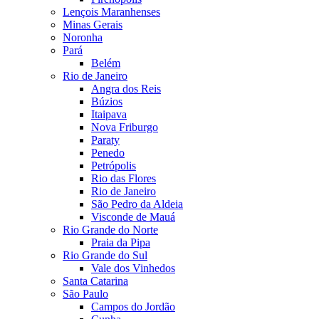
Lençois Maranhenses
Minas Gerais
Noronha
Pará
Belém
Rio de Janeiro
Angra dos Reis
Búzios
Itaipava
Nova Friburgo
Paraty
Penedo
Petrópolis
Rio das Flores
Rio de Janeiro
São Pedro da Aldeia
Visconde de Mauá
Rio Grande do Norte
Praia da Pipa
Rio Grande do Sul
Vale dos Vinhedos
Santa Catarina
São Paulo
Campos do Jordão