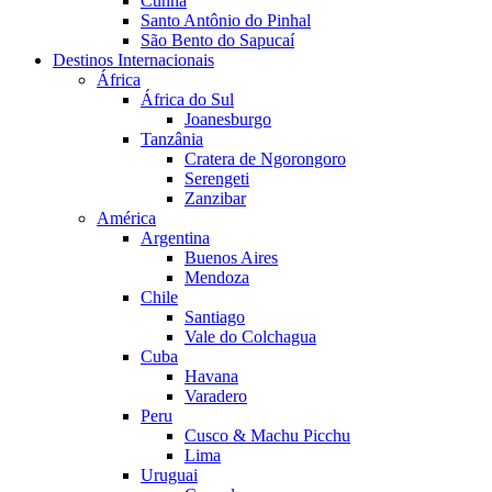
Cunha
Santo Antônio do Pinhal
São Bento do Sapucaí
Destinos Internacionais
África
África do Sul
Joanesburgo
Tanzânia
Cratera de Ngorongoro
Serengeti
Zanzibar
América
Argentina
Buenos Aires
Mendoza
Chile
Santiago
Vale do Colchagua
Cuba
Havana
Varadero
Peru
Cusco & Machu Picchu
Lima
Uruguai