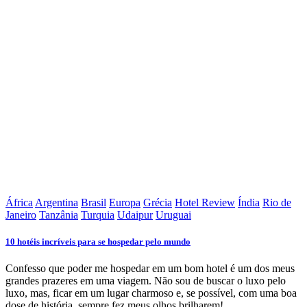
África
Argentina
Brasil
Europa
Grécia
Hotel Review
Índia
Rio de
Janeiro
Tanzânia
Turquia
Udaipur
Uruguai
10 hotéis incríveis para se hospedar pelo mundo
Confesso que poder me hospedar em um bom hotel é um dos meus
grandes prazeres em uma viagem. Não sou de buscar o luxo pelo
luxo, mas, ficar em um lugar charmoso e, se possível, com uma boa
dose de história, sempre fez meus olhos brilharem!