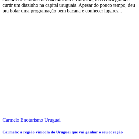
curtir um diazinho na capital uruguaia. Apesar do pouco tempo, deu
pra bolar uma programação bem bacana e conhecer lugares...
Carmelo
Enoturismo
Uruguai
Carmelo: a região vinícola do Uruguai que vai ganhar o seu coração