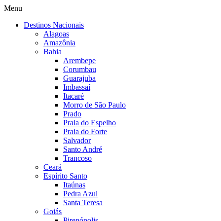
Menu
Destinos Nacionais
Alagoas
Amazônia
Bahia
Arembepe
Corumbau
Guarajuba
Imbassaí
Itacaré
Morro de São Paulo
Prado
Praia do Espelho
Praia do Forte
Salvador
Santo André
Trancoso
Ceará
Espírito Santo
Itaúnas
Pedra Azul
Santa Teresa
Goiás
Pirenópolis