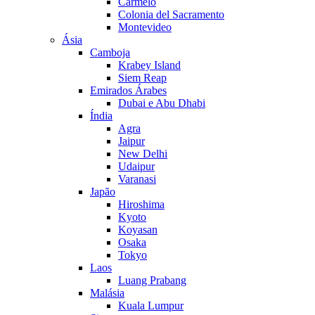
Carmelo
Colonia del Sacramento
Montevideo
Ásia
Camboja
Krabey Island
Siem Reap
Emirados Árabes
Dubai e Abu Dhabi
Índia
Agra
Jaipur
New Delhi
Udaipur
Varanasi
Japão
Hiroshima
Kyoto
Koyasan
Osaka
Tokyo
Laos
Luang Prabang
Malásia
Kuala Lumpur