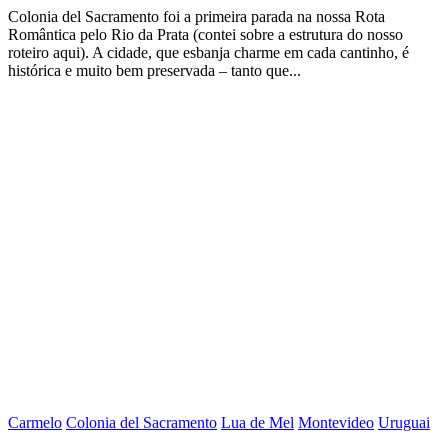
Colonia del Sacramento foi a primeira parada na nossa Rota
Romântica pelo Rio da Prata (contei sobre a estrutura do nosso
roteiro aqui). A cidade, que esbanja charme em cada cantinho, é
histórica e muito bem preservada – tanto que...
Carmelo
Colonia del Sacramento
Lua de Mel
Montevideo
Uruguai