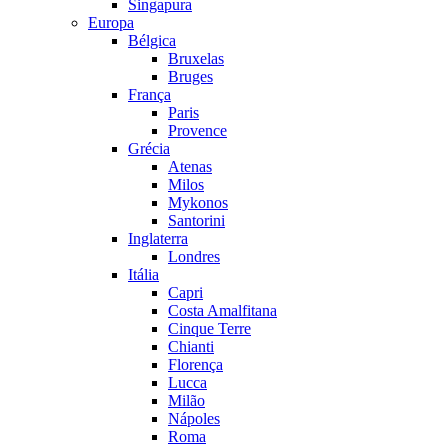
Singapura
Europa
Bélgica
Bruxelas
Bruges
França
Paris
Provence
Grécia
Atenas
Milos
Mykonos
Santorini
Inglaterra
Londres
Itália
Capri
Costa Amalfitana
Cinque Terre
Chianti
Florença
Lucca
Milão
Nápoles
Roma