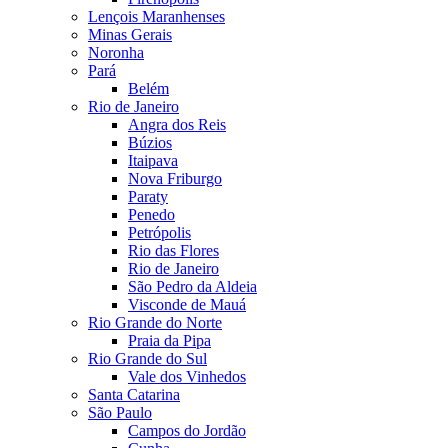
Lençois Maranhenses
Minas Gerais
Noronha
Pará
Belém
Rio de Janeiro
Angra dos Reis
Búzios
Itaipava
Nova Friburgo
Paraty
Penedo
Petrópolis
Rio das Flores
Rio de Janeiro
São Pedro da Aldeia
Visconde de Mauá
Rio Grande do Norte
Praia da Pipa
Rio Grande do Sul
Vale dos Vinhedos
Santa Catarina
São Paulo
Campos do Jordão