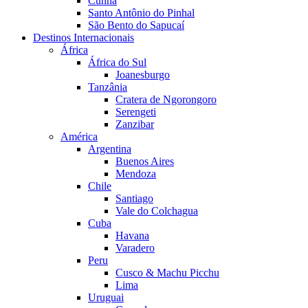
Cunha
Santo Antônio do Pinhal
São Bento do Sapucaí
Destinos Internacionais
África
África do Sul
Joanesburgo
Tanzânia
Cratera de Ngorongoro
Serengeti
Zanzibar
América
Argentina
Buenos Aires
Mendoza
Chile
Santiago
Vale do Colchagua
Cuba
Havana
Varadero
Peru
Cusco & Machu Picchu
Lima
Uruguai