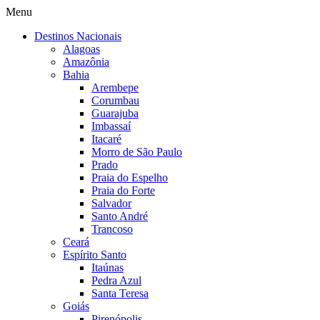
Menu
Destinos Nacionais
Alagoas
Amazônia
Bahia
Arembepe
Corumbau
Guarajuba
Imbassaí
Itacaré
Morro de São Paulo
Prado
Praia do Espelho
Praia do Forte
Salvador
Santo André
Trancoso
Ceará
Espírito Santo
Itaúnas
Pedra Azul
Santa Teresa
Goiás
Pirenópolis