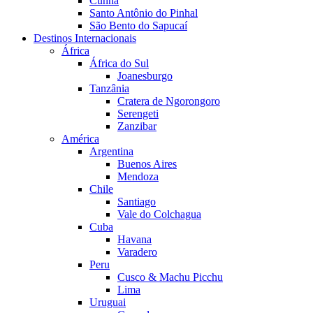
Cunha
Santo Antônio do Pinhal
São Bento do Sapucaí
Destinos Internacionais
África
África do Sul
Joanesburgo
Tanzânia
Cratera de Ngorongoro
Serengeti
Zanzibar
América
Argentina
Buenos Aires
Mendoza
Chile
Santiago
Vale do Colchagua
Cuba
Havana
Varadero
Peru
Cusco & Machu Picchu
Lima
Uruguai