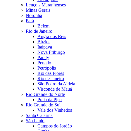
Lençois Maranhenses
Minas Gerais
Noronha
Pará
Belém
Rio de Janeiro
Angra dos Reis
Búzios
Itaipava
Nova Friburgo
Paraty
Penedo
Petrópolis
Rio das Flores
Rio de Janeiro
São Pedro da Aldeia
Visconde de Mauá
Rio Grande do Norte
Praia da Pipa
Rio Grande do Sul
Vale dos Vinhedos
Santa Catarina
São Paulo
Campos do Jordão