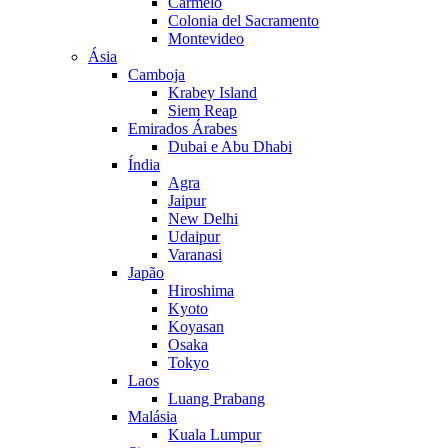
Carmelo
Colonia del Sacramento
Montevideo
Ásia
Camboja
Krabey Island
Siem Reap
Emirados Árabes
Dubai e Abu Dhabi
Índia
Agra
Jaipur
New Delhi
Udaipur
Varanasi
Japão
Hiroshima
Kyoto
Koyasan
Osaka
Tokyo
Laos
Luang Prabang
Malásia
Kuala Lumpur