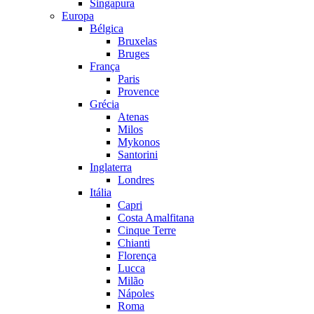
Singapura
Europa
Bélgica
Bruxelas
Bruges
França
Paris
Provence
Grécia
Atenas
Milos
Mykonos
Santorini
Inglaterra
Londres
Itália
Capri
Costa Amalfitana
Cinque Terre
Chianti
Florença
Lucca
Milão
Nápoles
Roma