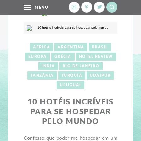
MENU
ÁFRICA
ARGENTINA
BRASIL
EUROPA
GRÉCIA
HOTEL REVIEW
ÍNDIA
RIO DE JANEIRO
TANZÂNIA
TURQUIA
UDAIPUR
URUGUAI
10 HOTÉIS INCRÍVEIS
PARA SE HOSPEDAR
PELO MUNDO
Confesso que poder me hospedar em um