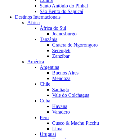
Cunha
Santo Antônio do Pinhal
São Bento do Sapucaí
Destinos Internacionais
África
África do Sul
Joanesburgo
Tanzânia
Cratera de Ngorongoro
Serengeti
Zanzibar
América
Argentina
Buenos Aires
Mendoza
Chile
Santiago
Vale do Colchagua
Cuba
Havana
Varadero
Peru
Cusco & Machu Picchu
Lima
Uruguai