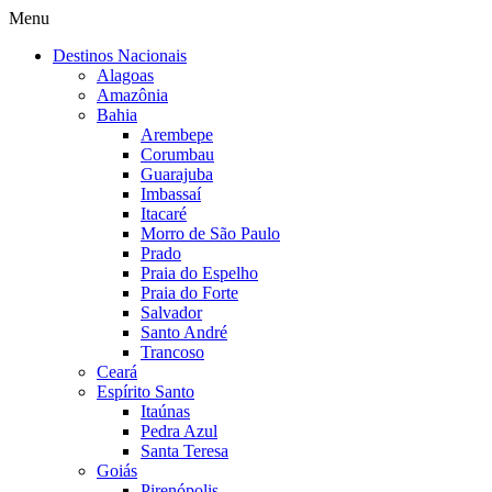
Menu
Destinos Nacionais
Alagoas
Amazônia
Bahia
Arembepe
Corumbau
Guarajuba
Imbassaí
Itacaré
Morro de São Paulo
Prado
Praia do Espelho
Praia do Forte
Salvador
Santo André
Trancoso
Ceará
Espírito Santo
Itaúnas
Pedra Azul
Santa Teresa
Goiás
Pirenópolis