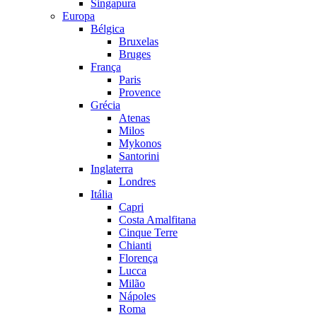
Singapura
Europa
Bélgica
Bruxelas
Bruges
França
Paris
Provence
Grécia
Atenas
Milos
Mykonos
Santorini
Inglaterra
Londres
Itália
Capri
Costa Amalfitana
Cinque Terre
Chianti
Florença
Lucca
Milão
Nápoles
Roma