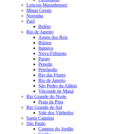
Lençois Maranhenses
Minas Gerais
Noronha
Pará
Belém
Rio de Janeiro
Angra dos Reis
Búzios
Itaipava
Nova Friburgo
Paraty
Penedo
Petrópolis
Rio das Flores
Rio de Janeiro
São Pedro da Aldeia
Visconde de Mauá
Rio Grande do Norte
Praia da Pipa
Rio Grande do Sul
Vale dos Vinhedos
Santa Catarina
São Paulo
Campos do Jordão