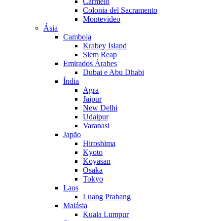
Carmelo
Colonia del Sacramento
Montevideo
Ásia
Camboja
Krabey Island
Siem Reap
Emirados Árabes
Dubai e Abu Dhabi
Índia
Agra
Jaipur
New Delhi
Udaipur
Varanasi
Japão
Hiroshima
Kyoto
Koyasan
Osaka
Tokyo
Laos
Luang Prabang
Malásia
Kuala Lumpur