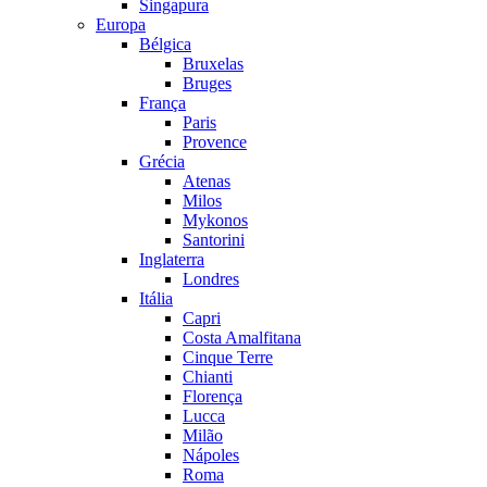
Singapura
Europa
Bélgica
Bruxelas
Bruges
França
Paris
Provence
Grécia
Atenas
Milos
Mykonos
Santorini
Inglaterra
Londres
Itália
Capri
Costa Amalfitana
Cinque Terre
Chianti
Florença
Lucca
Milão
Nápoles
Roma