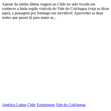
Apesar da minha última viagem ao Chile ter sido focada em
conhecer a linda região vinícola do Vale do Colchagua (veja as dicas
aqui), a passagem por Santiago era inevitável. Aproveitei as duas
noites que passei lá para matar as...
América Latina
Chile
Enoturismo
Vale do Colchagua