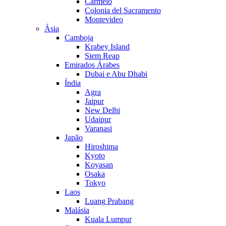
Carmelo
Colonia del Sacramento
Montevideo
Ásia
Camboja
Krabey Island
Siem Reap
Emirados Árabes
Dubai e Abu Dhabi
Índia
Agra
Jaipur
New Delhi
Udaipur
Varanasi
Japão
Hiroshima
Kyoto
Koyasan
Osaka
Tokyo
Laos
Luang Prabang
Malásia
Kuala Lumpur