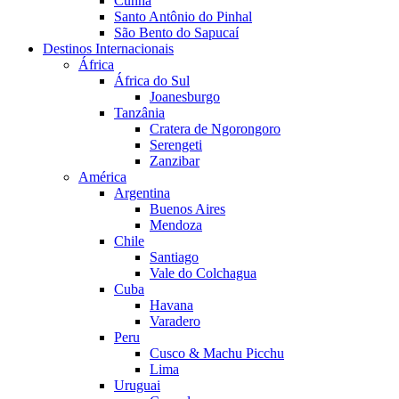
Cunha
Santo Antônio do Pinhal
São Bento do Sapucaí
Destinos Internacionais
África
África do Sul
Joanesburgo
Tanzânia
Cratera de Ngorongoro
Serengeti
Zanzibar
América
Argentina
Buenos Aires
Mendoza
Chile
Santiago
Vale do Colchagua
Cuba
Havana
Varadero
Peru
Cusco & Machu Picchu
Lima
Uruguai