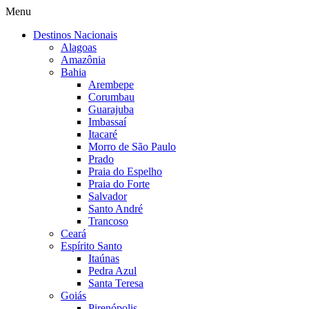
Menu
Destinos Nacionais
Alagoas
Amazônia
Bahia
Arembepe
Corumbau
Guarajuba
Imbassaí
Itacaré
Morro de São Paulo
Prado
Praia do Espelho
Praia do Forte
Salvador
Santo André
Trancoso
Ceará
Espírito Santo
Itaúnas
Pedra Azul
Santa Teresa
Goiás
Pirenópolis