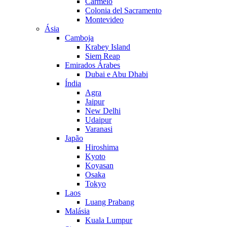
Carmelo
Colonia del Sacramento
Montevideo
Ásia
Camboja
Krabey Island
Siem Reap
Emirados Árabes
Dubai e Abu Dhabi
Índia
Agra
Jaipur
New Delhi
Udaipur
Varanasi
Japão
Hiroshima
Kyoto
Koyasan
Osaka
Tokyo
Laos
Luang Prabang
Malásia
Kuala Lumpur