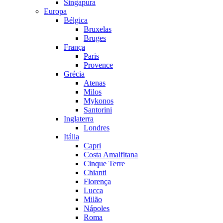
Singapura
Europa
Bélgica
Bruxelas
Bruges
França
Paris
Provence
Grécia
Atenas
Milos
Mykonos
Santorini
Inglaterra
Londres
Itália
Capri
Costa Amalfitana
Cinque Terre
Chianti
Florença
Lucca
Milão
Nápoles
Roma