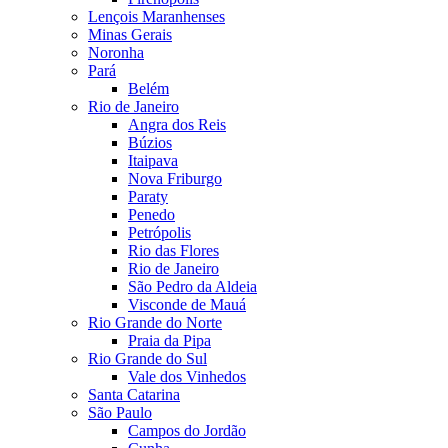
Lençois Maranhenses
Minas Gerais
Noronha
Pará
Belém
Rio de Janeiro
Angra dos Reis
Búzios
Itaipava
Nova Friburgo
Paraty
Penedo
Petrópolis
Rio das Flores
Rio de Janeiro
São Pedro da Aldeia
Visconde de Mauá
Rio Grande do Norte
Praia da Pipa
Rio Grande do Sul
Vale dos Vinhedos
Santa Catarina
São Paulo
Campos do Jordão