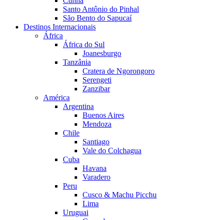
Cunha
Santo Antônio do Pinhal
São Bento do Sapucaí
Destinos Internacionais
África
África do Sul
Joanesburgo
Tanzânia
Cratera de Ngorongoro
Serengeti
Zanzibar
América
Argentina
Buenos Aires
Mendoza
Chile
Santiago
Vale do Colchagua
Cuba
Havana
Varadero
Peru
Cusco & Machu Picchu
Lima
Uruguai