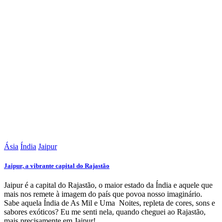
Ásia
Índia
Jaipur
Jaipur, a vibrante capital do Rajastão
Jaipur é a capital do Rajastão, o maior estado da Índia e aquele que
mais nos remete à imagem do país que povoa nosso imaginário.
Sabe aquela Índia de As Mil e Uma Noites, repleta de cores, sons e
sabores exóticos? Eu me senti nela, quando cheguei ao Rajastão,
mais precisamente em Jaipur!