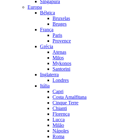
Singapura
Europa
Bélgica
Bruxelas
Bruges
França
Paris
Provence
Grécia
Atenas
Milos
Mykonos
Santorini
Inglaterra
Londres
Itália
Capri
Costa Amalfitana
Cinque Terre
Chianti
Florença
Lucca
Milão
Nápoles
Roma