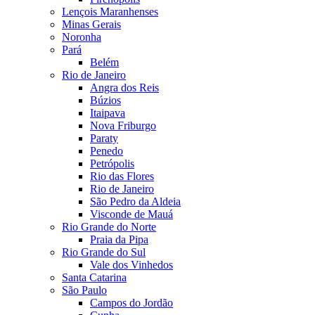
Lençois Maranhenses
Minas Gerais
Noronha
Pará
Belém
Rio de Janeiro
Angra dos Reis
Búzios
Itaipava
Nova Friburgo
Paraty
Penedo
Petrópolis
Rio das Flores
Rio de Janeiro
São Pedro da Aldeia
Visconde de Mauá
Rio Grande do Norte
Praia da Pipa
Rio Grande do Sul
Vale dos Vinhedos
Santa Catarina
São Paulo
Campos do Jordão