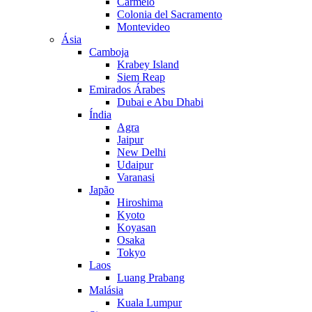
Carmelo
Colonia del Sacramento
Montevideo
Ásia
Camboja
Krabey Island
Siem Reap
Emirados Árabes
Dubai e Abu Dhabi
Índia
Agra
Jaipur
New Delhi
Udaipur
Varanasi
Japão
Hiroshima
Kyoto
Koyasan
Osaka
Tokyo
Laos
Luang Prabang
Malásia
Kuala Lumpur