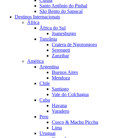
Cunha
Santo Antônio do Pinhal
São Bento do Sapucaí
Destinos Internacionais
África
África do Sul
Joanesburgo
Tanzânia
Cratera de Ngorongoro
Serengeti
Zanzibar
América
Argentina
Buenos Aires
Mendoza
Chile
Santiago
Vale do Colchagua
Cuba
Havana
Varadero
Peru
Cusco & Machu Picchu
Lima
Uruguai