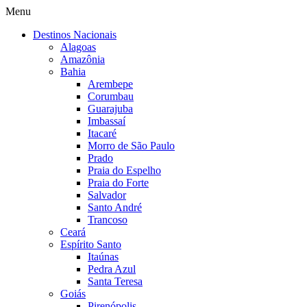
Menu
Destinos Nacionais
Alagoas
Amazônia
Bahia
Arembepe
Corumbau
Guarajuba
Imbassaí
Itacaré
Morro de São Paulo
Prado
Praia do Espelho
Praia do Forte
Salvador
Santo André
Trancoso
Ceará
Espírito Santo
Itaúnas
Pedra Azul
Santa Teresa
Goiás
Pirenópolis