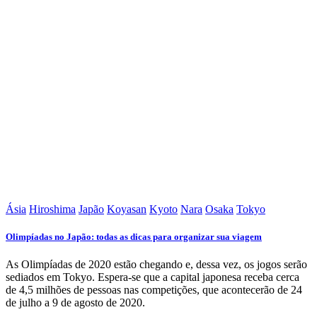
Ásia
Hiroshima
Japão
Koyasan
Kyoto
Nara
Osaka
Tokyo
Olimpíadas no Japão: todas as dicas para organizar sua viagem
As Olimpíadas de 2020 estão chegando e, dessa vez, os jogos serão
sediados em Tokyo. Espera-se que a capital japonesa receba cerca
de 4,5 milhões de pessoas nas competições, que acontecerão de 24
de julho a 9 de agosto de 2020.