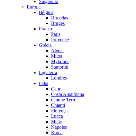
Singapura
Europa
Bélgica
Bruxelas
Bruges
França
Paris
Provence
Grécia
Atenas
Milos
Mykonos
Santorini
Inglaterra
Londres
Itália
Capri
Costa Amalfitana
Cinque Terre
Chianti
Florença
Lucca
Milão
Nápoles
Roma