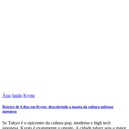
Ásia
Japão
Kyoto
Roteiro de 4 dias em Kyoto: descobrindo a magia da cultura milenar
japonesa
Se Tokyo é o epicentro da cultura pop, moderna e high tech
japonesa, Kyoto é exatamente o oposto. A cidade talvez seja a maior