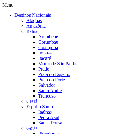
Menu
Destinos Nacionais
Alagoas
Amazônia
Bahia
Arembepe
Corumbau
Guarajuba
Imbassaí
Itacaré
Morro de São Paulo
Prado
Praia do Espelho
Praia do Forte
Salvador
Santo André
Trancoso
Ceará
Espírito Santo
Itaúnas
Pedra Azul
Santa Teresa
Goiás
Pirenópolis