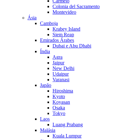
Carmelo
Colonia del Sacramento
Montevideo
Ásia
Camboja
Krabey Island
Siem Reap
Emirados Árabes
Dubai e Abu Dhabi
Índia
Agra
Jaipur
New Delhi
Udaipur
Varanasi
Japão
Hiroshima
Kyoto
Koyasan
Osaka
Tokyo
Laos
Luang Prabang
Malásia
Kuala Lumpur