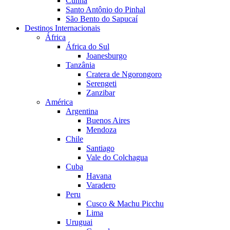
Cunha
Santo Antônio do Pinhal
São Bento do Sapucaí
Destinos Internacionais
África
África do Sul
Joanesburgo
Tanzânia
Cratera de Ngorongoro
Serengeti
Zanzibar
América
Argentina
Buenos Aires
Mendoza
Chile
Santiago
Vale do Colchagua
Cuba
Havana
Varadero
Peru
Cusco & Machu Picchu
Lima
Uruguai