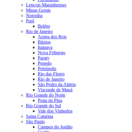
Lençois Maranhenses
Minas Gerais
Noronha
Pará
Belém
Rio de Janeiro
Angra dos Reis
Búzios
Itaipava
Nova Friburgo
Paraty
Penedo
Petrópolis
Rio das Flores
Rio de Janeiro
São Pedro da Aldeia
Visconde de Mauá
Rio Grande do Norte
Praia da Pipa
Rio Grande do Sul
Vale dos Vinhedos
Santa Catarina
São Paulo
Campos do Jordão