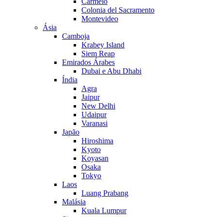
Carmelo
Colonia del Sacramento
Montevideo
Ásia
Camboja
Krabey Island
Siem Reap
Emirados Árabes
Dubai e Abu Dhabi
Índia
Agra
Jaipur
New Delhi
Udaipur
Varanasi
Japão
Hiroshima
Kyoto
Koyasan
Osaka
Tokyo
Laos
Luang Prabang
Malásia
Kuala Lumpur