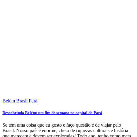
Belém
Brasil
Pará
Descobrindo Belém: um fim de semana na capital do Pará
Se tem uma coisa que eu gosto e faço questão é de viajar pelo
Brasil. Nosso país é enorme, cheio de riquezas culturais e história
que merecem e devem ser exploradas! Todo ano, tenho como meta