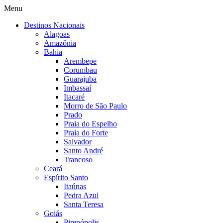
Menu
Destinos Nacionais
Alagoas
Amazônia
Bahia
Arembepe
Corumbau
Guarajuba
Imbassaí
Itacaré
Morro de São Paulo
Prado
Praia do Espelho
Praia do Forte
Salvador
Santo André
Trancoso
Ceará
Espírito Santo
Itaúnas
Pedra Azul
Santa Teresa
Goiás
Pirenópolis