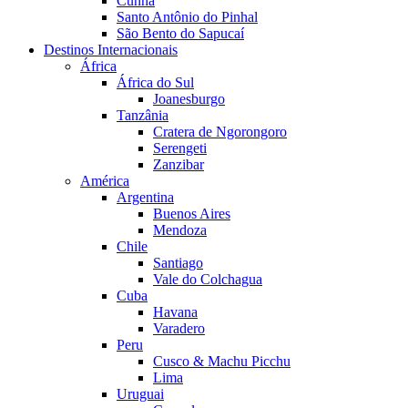
Cunha
Santo Antônio do Pinhal
São Bento do Sapucaí
Destinos Internacionais
África
África do Sul
Joanesburgo
Tanzânia
Cratera de Ngorongoro
Serengeti
Zanzibar
América
Argentina
Buenos Aires
Mendoza
Chile
Santiago
Vale do Colchagua
Cuba
Havana
Varadero
Peru
Cusco & Machu Picchu
Lima
Uruguai