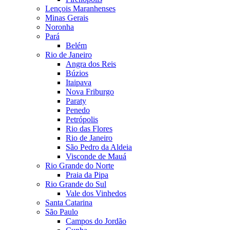
Lençois Maranhenses
Minas Gerais
Noronha
Pará
Belém
Rio de Janeiro
Angra dos Reis
Búzios
Itaipava
Nova Friburgo
Paraty
Penedo
Petrópolis
Rio das Flores
Rio de Janeiro
São Pedro da Aldeia
Visconde de Mauá
Rio Grande do Norte
Praia da Pipa
Rio Grande do Sul
Vale dos Vinhedos
Santa Catarina
São Paulo
Campos do Jordão