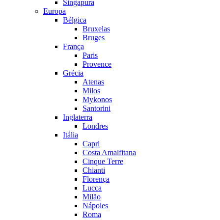
Singapura
Europa
Bélgica
Bruxelas
Bruges
França
Paris
Provence
Grécia
Atenas
Milos
Mykonos
Santorini
Inglaterra
Londres
Itália
Capri
Costa Amalfitana
Cinque Terre
Chianti
Florença
Lucca
Milão
Nápoles
Roma