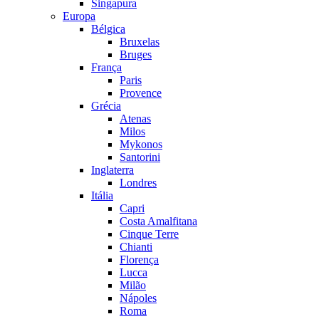
Singapura
Europa
Bélgica
Bruxelas
Bruges
França
Paris
Provence
Grécia
Atenas
Milos
Mykonos
Santorini
Inglaterra
Londres
Itália
Capri
Costa Amalfitana
Cinque Terre
Chianti
Florença
Lucca
Milão
Nápoles
Roma