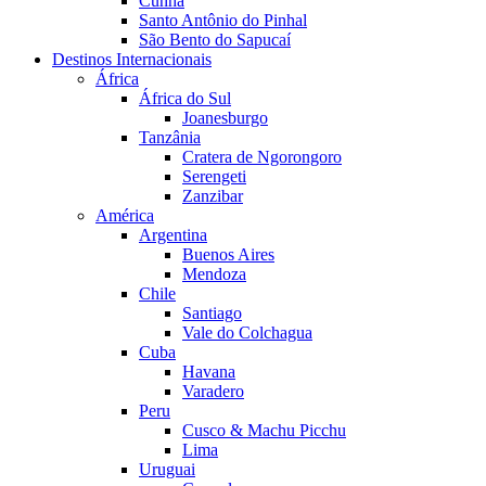
Cunha
Santo Antônio do Pinhal
São Bento do Sapucaí
Destinos Internacionais
África
África do Sul
Joanesburgo
Tanzânia
Cratera de Ngorongoro
Serengeti
Zanzibar
América
Argentina
Buenos Aires
Mendoza
Chile
Santiago
Vale do Colchagua
Cuba
Havana
Varadero
Peru
Cusco & Machu Picchu
Lima
Uruguai