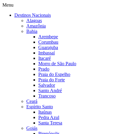
Menu
Destinos Nacionais
Alagoas
Amazônia
Bahia
Arembepe
Corumbau
Guarajuba
Imbassaí
Itacaré
Morro de São Paulo
Prado
Praia do Espelho
Praia do Forte
Salvador
Santo André
Trancoso
Ceará
Espírito Santo
Itaúnas
Pedra Azul
Santa Teresa
Goiás
Pirenópolis