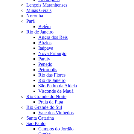
Lençois Maranhenses
Minas Gerais
Noronha
Pará
Belém
Rio de Janeiro
Angra dos Reis
Búzios
Itaipava
Nova Friburgo
Paraty
Penedo
Petrópolis
Rio das Flores
Rio de Janeiro
São Pedro da Aldeia
Visconde de Mauá
Rio Grande do Norte
Praia da Pipa
Rio Grande do Sul
Vale dos Vinhedos
Santa Catarina
São Paulo
Campos do Jordão