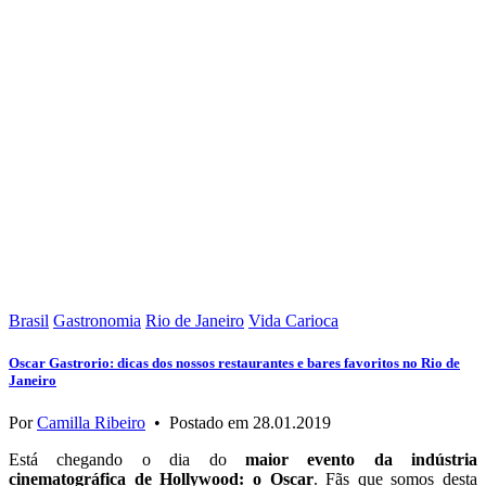
Brasil
Gastronomia
Rio de Janeiro
Vida Carioca
Oscar Gastrorio: dicas dos nossos restaurantes e bares favoritos no Rio de
Janeiro
Por
Camilla Ribeiro
•
Postado em
28.01.2019
Está chegando o dia do
maior evento da indústria
cinematográfica de Hollywood: o Oscar
. Fãs que somos desta