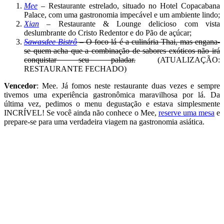
Mee
–
Restaurante estrelado, situado no Hotel Copacabana
Palace, com uma gastronomia impecável e um ambiente lindo;
Xian
– Restaurante & Lounge delicioso com vista
deslumbrante do Cristo Redentor e do Pão de açúcar;
Sawasdee Bistrô
– O foco lá é a culinária Thai, mas engana-
se quem acha que a combinação de sabores exóticos não irá
conquistar seu paladar.
(ATUALIZAÇÃO:
RESTAURANTE FECHADO)
Vencedor
: Mee. Já fomos neste restaurante duas vezes e sempre
tivemos uma experiência gastronômica maravilhosa por lá. Da
última vez, pedimos o menu degustação e estava simplesmente
INCRÍVEL! Se você ainda não conhece o Mee,
reserve uma mesa
e
prepare-se para uma verdadeira viagem na gastronomia asiática.