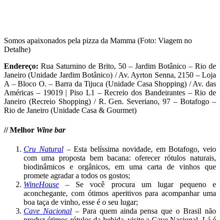
Somos apaixonados pela pizza da Mamma (Foto: Viagem no
Detalhe)
Endereço:
Rua Saturnino de Brito, 50 – Jardim Botânico – Rio de
Janeiro (Unidade Jardim Botânico) / Av. Ayrton Senna, 2150 – Loja
A – Bloco O. – Barra da Tijuca (Unidade Casa Shopping) / Av. das
Américas – 19019 | Piso L1 – Recreio dos Bandeirantes – Rio de
Janeiro (Recreio Shopping) / R. Gen. Severiano, 97 – Botafogo –
Rio de Janeiro (Unidade Casa & Gourmet)
//
Melhor
Wine bar
Cru Natural
– Esta belíssima novidade, em Botafogo, veio
com uma proposta bem bacana: oferecer rótulos naturais,
biodinâmicos e orgânicos, em uma carta de vinhos que
promete agradar a todos os gostos;
WineHouse
– Se você procura um lugar pequeno e
aconchegante, com ótimos aperitivos para acompanhar uma
boa taça de vinho, esse é o seu lugar;
Cave Nacional
– Para quem ainda pensa que o Brasil não
produz ótimos rótulos da bebida, visite a Cave Nacional. Lá é