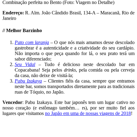
Combinação perfeita no Bento (Foto: Viagem no Detalhe)
Endereço:
R. Alm. João Cândido Brasil, 134-A – Maracanã, Rio de
Janeiro
//
Melhor
Barzinho
Pato com laranja
–
O que nós mais amamos desse descolado
gastrobrar é a autenticidade e a criatividade do seu cardápio.
Não importa o que peça quando for lá, o seu prato terá um
sabor diferenciado;
Seu Vidal
– Tudo é delicioso neste descolado bar em
Copacabana! Seja pelos
drinks
, pela comida ou pela cerveja
da casa, não deixe de visitá-la;
Pabu Izakaya
– Clientes fiéis da casa, sempre que entramos
neste bar, somos transportados diretamente para as tradicionais
ruas de Tóquio, no Japão.
Vencedor
: Pabu Izakaya. Este bar japonês tem um lugar cativo no
nosso coração (e estômago também… rs), por ser muito fiel aos
lugares que visitamos
no Japão em uma de nossas viagens de 2018
!