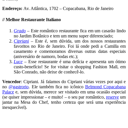
Endereço:
Av. Atlântica, 1702 – Copacabana, Rio de Janeiro
//
Melhor
Restaurante Italiano
Grado
– Este romântico restaurante fica em um casarão lindo
no Jardim Botânico e tem um menu super diferenciado;
Cipriani
– Este é, sem dúvida, um dos nossos restaurantes
favoritos no Rio de Janeiro. Foi lá onde pedi a Camilla em
casamento e comemoramos diversas outras datas especiais
(aniversário de namoro, bodas etc.);
Luce
– Esse restaurante é uma delícia e apresenta um ótimo
custo-benefício! Se for visitar o shopping Fashion Mall, em
São Conrado, não deixe de conhecê-lo.
Vencedor
: Cipriani. Já falamos do Cipriani várias vezes por aqui e
no
@gastrorio
. Ele também fica no icônico
Belmond Copacabana
Palace
e, sem dúvida, merece ser visitado em uma ocasião especial
(se quiser impressionar – e muito! – o seu par romântico,
reserve
um
jantar na Mesa do Chef, tenho certeza que será uma experiência
inesquecível).