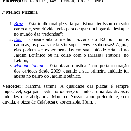
Endereço:
R. João Líra, 148 – Leblon, Rio de Janeiro
//
Melhor
Pizzaria
Bráz
– Esta tradicional pizzaria paulistana aterrissou em solo
carioca e, sem dúvida, veio para ocupar um lugar de destaque
no mundo das “redondas”;
Ella
– Considerada a melhor pizzaria do RJ por muitos
cariocas, as pizzas de lá são super leves e saborosas! Agora,
elas podem ser experimentadas em sua unidade original no
Jardim Botânico ou na colab com o [Massa] Trattoria, no
Leblon;
Mamma Jamma
– Esta pizzaria rústica já conquista o coração
dos cariocas desde 2009, quando a sua primeira unidade foi
aberta no bairro do Jardim Botânico.
Vencedor
: Mamma Jamma. A qualidade das pizzas é sempre
impecável, seja para pedir no
delivery
ou indo a uma das diversas
unidades que abrigam a Mamma. Nosso sabor preferido é, sem
dúvida, a pizza de Calabresa e gorgonzola. Hum…