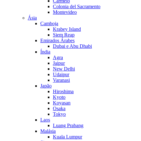
Carmelo
Colonia del Sacramento
Montevideo
Ásia
Camboja
Krabey Island
Siem Reap
Emirados Árabes
Dubai e Abu Dhabi
Índia
Agra
Jaipur
New Delhi
Udaipur
Varanasi
Japão
Hiroshima
Kyoto
Koyasan
Osaka
Tokyo
Laos
Luang Prabang
Malásia
Kuala Lumpur