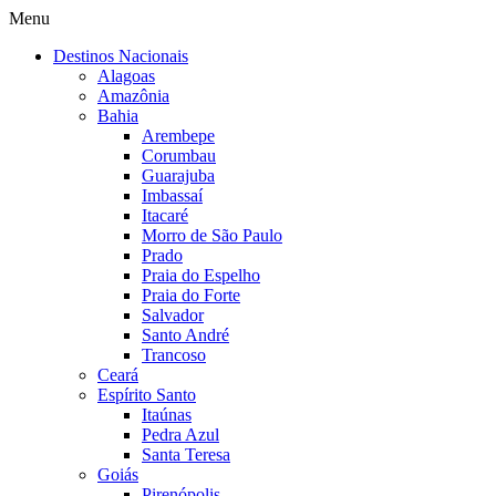
Menu
Destinos Nacionais
Alagoas
Amazônia
Bahia
Arembepe
Corumbau
Guarajuba
Imbassaí
Itacaré
Morro de São Paulo
Prado
Praia do Espelho
Praia do Forte
Salvador
Santo André
Trancoso
Ceará
Espírito Santo
Itaúnas
Pedra Azul
Santa Teresa
Goiás
Pirenópolis