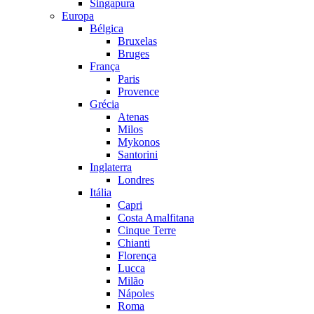
Singapura
Europa
Bélgica
Bruxelas
Bruges
França
Paris
Provence
Grécia
Atenas
Milos
Mykonos
Santorini
Inglaterra
Londres
Itália
Capri
Costa Amalfitana
Cinque Terre
Chianti
Florença
Lucca
Milão
Nápoles
Roma