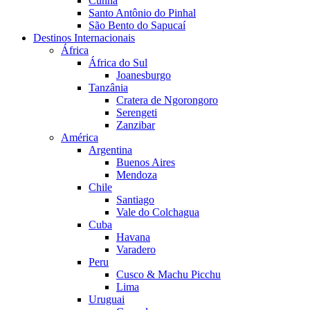
Cunha
Santo Antônio do Pinhal
São Bento do Sapucaí
Destinos Internacionais
África
África do Sul
Joanesburgo
Tanzânia
Cratera de Ngorongoro
Serengeti
Zanzibar
América
Argentina
Buenos Aires
Mendoza
Chile
Santiago
Vale do Colchagua
Cuba
Havana
Varadero
Peru
Cusco & Machu Picchu
Lima
Uruguai