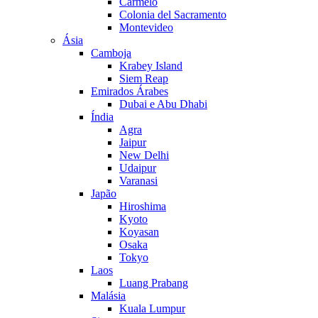
Carmelo
Colonia del Sacramento
Montevideo
Ásia
Camboja
Krabey Island
Siem Reap
Emirados Árabes
Dubai e Abu Dhabi
Índia
Agra
Jaipur
New Delhi
Udaipur
Varanasi
Japão
Hiroshima
Kyoto
Koyasan
Osaka
Tokyo
Laos
Luang Prabang
Malásia
Kuala Lumpur