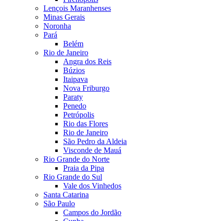
Lençois Maranhenses
Minas Gerais
Noronha
Pará
Belém
Rio de Janeiro
Angra dos Reis
Búzios
Itaipava
Nova Friburgo
Paraty
Penedo
Petrópolis
Rio das Flores
Rio de Janeiro
São Pedro da Aldeia
Visconde de Mauá
Rio Grande do Norte
Praia da Pipa
Rio Grande do Sul
Vale dos Vinhedos
Santa Catarina
São Paulo
Campos do Jordão