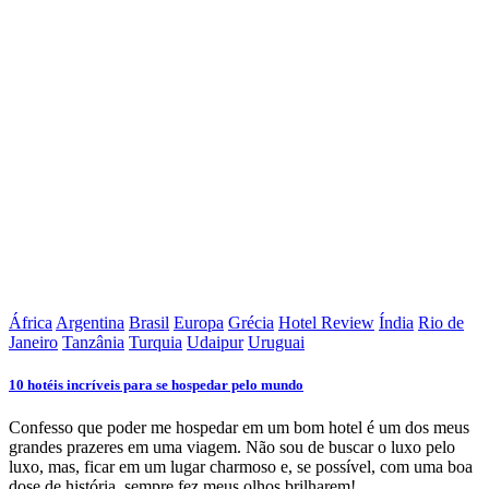
África
Argentina
Brasil
Europa
Grécia
Hotel Review
Índia
Rio de
Janeiro
Tanzânia
Turquia
Udaipur
Uruguai
10 hotéis incríveis para se hospedar pelo mundo
Confesso que poder me hospedar em um bom hotel é um dos meus
grandes prazeres em uma viagem. Não sou de buscar o luxo pelo
luxo, mas, ficar em um lugar charmoso e, se possível, com uma boa
dose de história, sempre fez meus olhos brilharem!