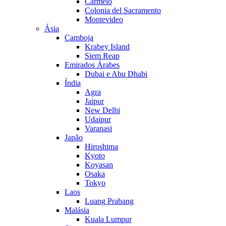
Carmelo
Colonia del Sacramento
Montevideo
Ásia
Camboja
Krabey Island
Siem Reap
Emirados Árabes
Dubai e Abu Dhabi
Índia
Agra
Jaipur
New Delhi
Udaipur
Varanasi
Japão
Hiroshima
Kyoto
Koyasan
Osaka
Tokyo
Laos
Luang Prabang
Malásia
Kuala Lumpur