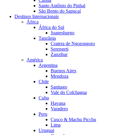
Cunha
Santo Antônio do Pinhal
São Bento do Sapucaí
Destinos Internacionais
África
África do Sul
Joanesburgo
Tanzânia
Cratera de Ngorongoro
Serengeti
Zanzibar
América
Argentina
Buenos Aires
Mendoza
Chile
Santiago
Vale do Colchagua
Cuba
Havana
Varadero
Peru
Cusco & Machu Picchu
Lima
Uruguai