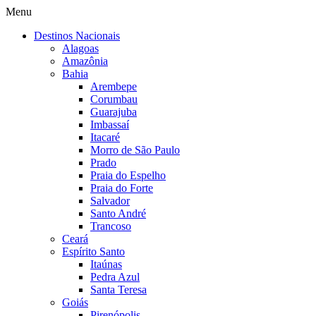
Menu
Destinos Nacionais
Alagoas
Amazônia
Bahia
Arembepe
Corumbau
Guarajuba
Imbassaí
Itacaré
Morro de São Paulo
Prado
Praia do Espelho
Praia do Forte
Salvador
Santo André
Trancoso
Ceará
Espírito Santo
Itaúnas
Pedra Azul
Santa Teresa
Goiás
Pirenópolis