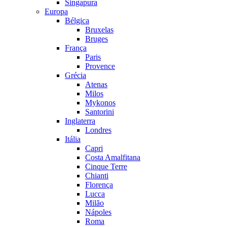
Singapura
Europa
Bélgica
Bruxelas
Bruges
França
Paris
Provence
Grécia
Atenas
Milos
Mykonos
Santorini
Inglaterra
Londres
Itália
Capri
Costa Amalfitana
Cinque Terre
Chianti
Florença
Lucca
Milão
Nápoles
Roma