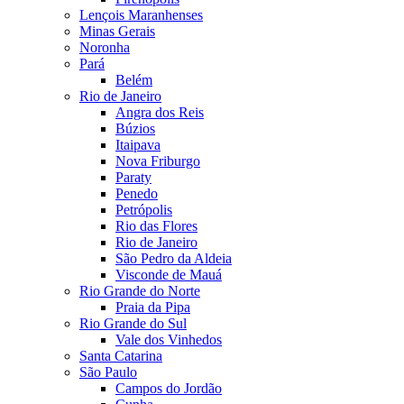
Lençois Maranhenses
Minas Gerais
Noronha
Pará
Belém
Rio de Janeiro
Angra dos Reis
Búzios
Itaipava
Nova Friburgo
Paraty
Penedo
Petrópolis
Rio das Flores
Rio de Janeiro
São Pedro da Aldeia
Visconde de Mauá
Rio Grande do Norte
Praia da Pipa
Rio Grande do Sul
Vale dos Vinhedos
Santa Catarina
São Paulo
Campos do Jordão