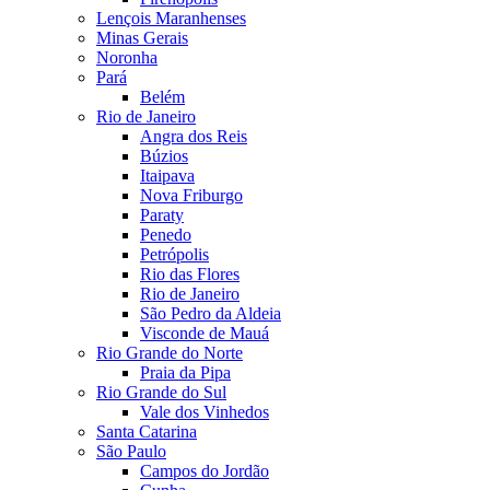
Lençois Maranhenses
Minas Gerais
Noronha
Pará
Belém
Rio de Janeiro
Angra dos Reis
Búzios
Itaipava
Nova Friburgo
Paraty
Penedo
Petrópolis
Rio das Flores
Rio de Janeiro
São Pedro da Aldeia
Visconde de Mauá
Rio Grande do Norte
Praia da Pipa
Rio Grande do Sul
Vale dos Vinhedos
Santa Catarina
São Paulo
Campos do Jordão