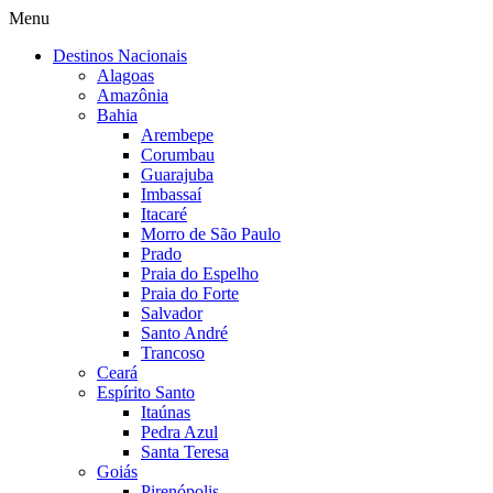
Menu
Destinos Nacionais
Alagoas
Amazônia
Bahia
Arembepe
Corumbau
Guarajuba
Imbassaí
Itacaré
Morro de São Paulo
Prado
Praia do Espelho
Praia do Forte
Salvador
Santo André
Trancoso
Ceará
Espírito Santo
Itaúnas
Pedra Azul
Santa Teresa
Goiás
Pirenópolis