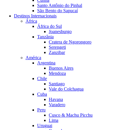
Cunha
Santo Antônio do Pinhal
São Bento do Sapucaí
Destinos Internacionais
África
África do Sul
Joanesburgo
Tanzânia
Cratera de Ngorongoro
Serengeti
Zanzibar
América
Argentina
Buenos Aires
Mendoza
Chile
Santiago
Vale do Colchagua
Cuba
Havana
Varadero
Peru
Cusco & Machu Picchu
Lima
Uruguai