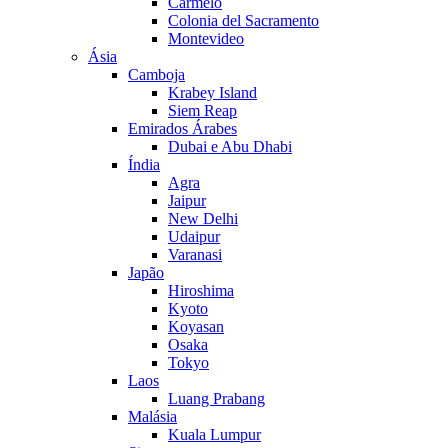
Carmelo
Colonia del Sacramento
Montevideo
Ásia
Camboja
Krabey Island
Siem Reap
Emirados Árabes
Dubai e Abu Dhabi
Índia
Agra
Jaipur
New Delhi
Udaipur
Varanasi
Japão
Hiroshima
Kyoto
Koyasan
Osaka
Tokyo
Laos
Luang Prabang
Malásia
Kuala Lumpur