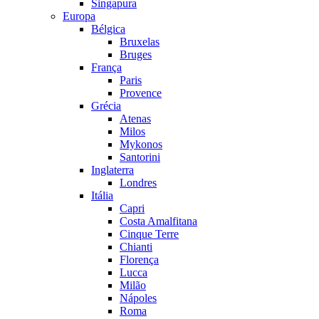
Singapura
Europa
Bélgica
Bruxelas
Bruges
França
Paris
Provence
Grécia
Atenas
Milos
Mykonos
Santorini
Inglaterra
Londres
Itália
Capri
Costa Amalfitana
Cinque Terre
Chianti
Florença
Lucca
Milão
Nápoles
Roma