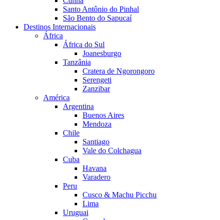
Cunha
Santo Antônio do Pinhal
São Bento do Sapucaí
Destinos Internacionais
África
África do Sul
Joanesburgo
Tanzânia
Cratera de Ngorongoro
Serengeti
Zanzibar
América
Argentina
Buenos Aires
Mendoza
Chile
Santiago
Vale do Colchagua
Cuba
Havana
Varadero
Peru
Cusco & Machu Picchu
Lima
Uruguai