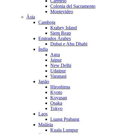
Carmelo
Colonia del Sacramento
Montevideo
Ásia
Camboja
Krabey Island
Siem Reap
Emirados Árabes
Dubai e Abu Dhabi
Índia
Agra
Jaipur
New Delhi
Udaipur
Varanasi
Japão
Hiroshima
Kyoto
Koyasan
Osaka
Tokyo
Laos
Luang Prabang
Malásia
Kuala Lumpur