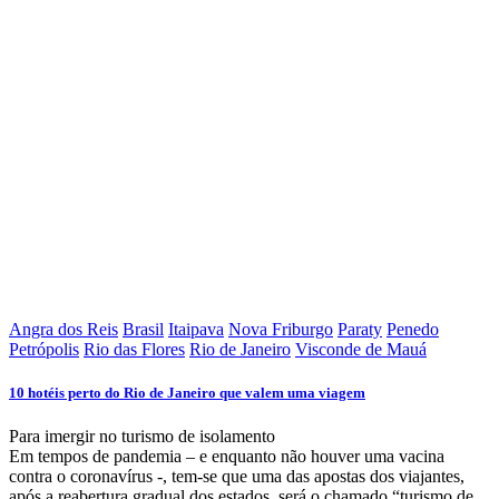
Angra dos Reis
Brasil
Itaipava
Nova Friburgo
Paraty
Penedo
Petrópolis
Rio das Flores
Rio de Janeiro
Visconde de Mauá
10 hotéis perto do Rio de Janeiro que valem uma viagem
Para imergir no turismo de isolamento
Em tempos de pandemia – e enquanto não houver uma vacina
contra o coronavírus -, tem-se que uma das apostas dos viajantes,
após a reabertura gradual dos estados, será o chamado “turismo de