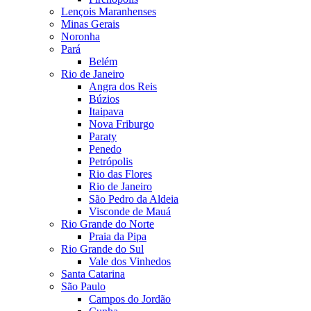
Lençois Maranhenses
Minas Gerais
Noronha
Pará
Belém
Rio de Janeiro
Angra dos Reis
Búzios
Itaipava
Nova Friburgo
Paraty
Penedo
Petrópolis
Rio das Flores
Rio de Janeiro
São Pedro da Aldeia
Visconde de Mauá
Rio Grande do Norte
Praia da Pipa
Rio Grande do Sul
Vale dos Vinhedos
Santa Catarina
São Paulo
Campos do Jordão