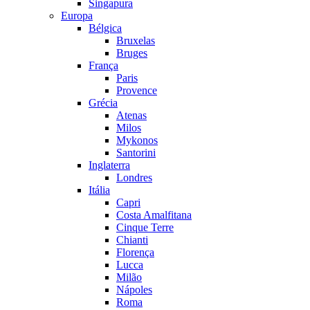
Singapura
Europa
Bélgica
Bruxelas
Bruges
França
Paris
Provence
Grécia
Atenas
Milos
Mykonos
Santorini
Inglaterra
Londres
Itália
Capri
Costa Amalfitana
Cinque Terre
Chianti
Florença
Lucca
Milão
Nápoles
Roma