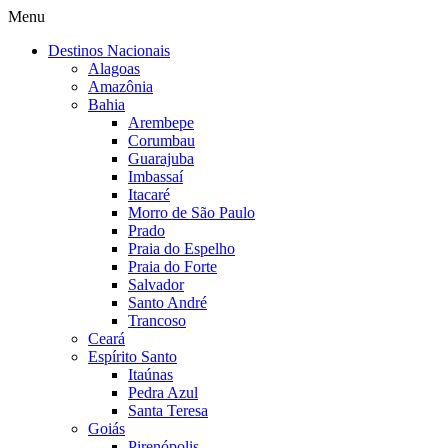
Menu
Destinos Nacionais
Alagoas
Amazônia
Bahia
Arembepe
Corumbau
Guarajuba
Imbassaí
Itacaré
Morro de São Paulo
Prado
Praia do Espelho
Praia do Forte
Salvador
Santo André
Trancoso
Ceará
Espírito Santo
Itaúnas
Pedra Azul
Santa Teresa
Goiás
Pirenópolis