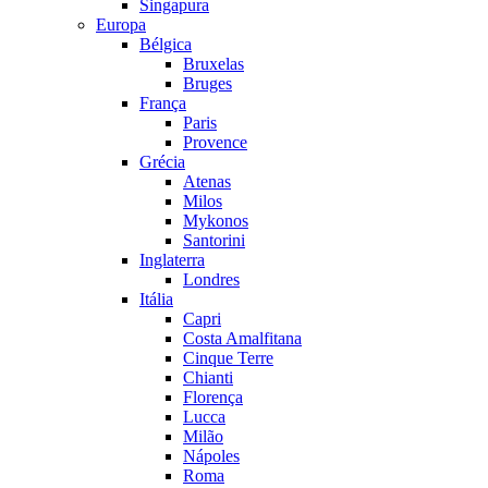
Singapura
Europa
Bélgica
Bruxelas
Bruges
França
Paris
Provence
Grécia
Atenas
Milos
Mykonos
Santorini
Inglaterra
Londres
Itália
Capri
Costa Amalfitana
Cinque Terre
Chianti
Florença
Lucca
Milão
Nápoles
Roma