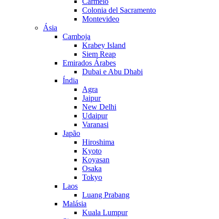
Carmelo
Colonia del Sacramento
Montevideo
Ásia
Camboja
Krabey Island
Siem Reap
Emirados Árabes
Dubai e Abu Dhabi
Índia
Agra
Jaipur
New Delhi
Udaipur
Varanasi
Japão
Hiroshima
Kyoto
Koyasan
Osaka
Tokyo
Laos
Luang Prabang
Malásia
Kuala Lumpur