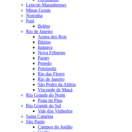
Lençois Maranhenses
Minas Gerais
Noronha
Pará
Belém
Rio de Janeiro
Angra dos Reis
Búzios
Itaipava
Nova Friburgo
Paraty
Penedo
Petrópolis
Rio das Flores
Rio de Janeiro
São Pedro da Aldeia
Visconde de Mauá
Rio Grande do Norte
Praia da Pipa
Rio Grande do Sul
Vale dos Vinhedos
Santa Catarina
São Paulo
Campos do Jordão