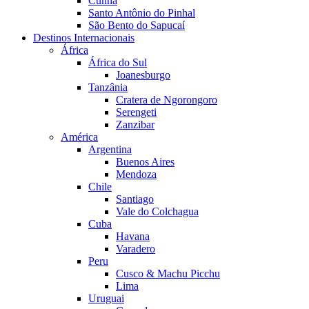
Cunha
Santo Antônio do Pinhal
São Bento do Sapucaí
Destinos Internacionais
África
África do Sul
Joanesburgo
Tanzânia
Cratera de Ngorongoro
Serengeti
Zanzibar
América
Argentina
Buenos Aires
Mendoza
Chile
Santiago
Vale do Colchagua
Cuba
Havana
Varadero
Peru
Cusco & Machu Picchu
Lima
Uruguai