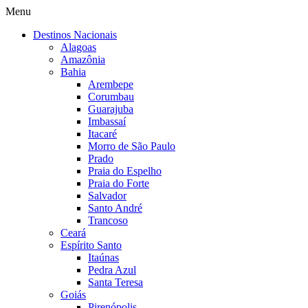
Menu
Destinos Nacionais
Alagoas
Amazônia
Bahia
Arembepe
Corumbau
Guarajuba
Imbassaí
Itacaré
Morro de São Paulo
Prado
Praia do Espelho
Praia do Forte
Salvador
Santo André
Trancoso
Ceará
Espírito Santo
Itaúnas
Pedra Azul
Santa Teresa
Goiás
Pirenópolis