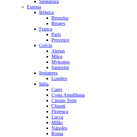
Singapura
Europa
Bélgica
Bruxelas
Bruges
França
Paris
Provence
Grécia
Atenas
Milos
Mykonos
Santorini
Inglaterra
Londres
Itália
Capri
Costa Amalfitana
Cinque Terre
Chianti
Florença
Lucca
Milão
Nápoles
Roma