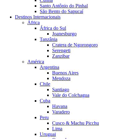
Cunha
Santo Antônio do Pinhal
São Bento do Sapucaí
Destinos Internacionais
África
África do Sul
Joanesburgo
Tanzânia
Cratera de Ngorongoro
Serengeti
Zanzibar
América
Argentina
Buenos Aires
Mendoza
Chile
Santiago
Vale do Colchagua
Cuba
Havana
Varadero
Peru
Cusco & Machu Picchu
Lima
Uruguai