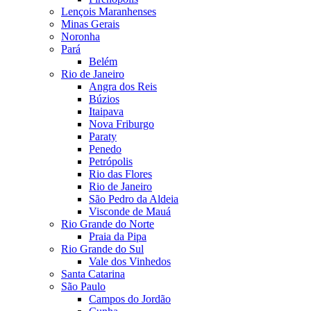
Lençois Maranhenses
Minas Gerais
Noronha
Pará
Belém
Rio de Janeiro
Angra dos Reis
Búzios
Itaipava
Nova Friburgo
Paraty
Penedo
Petrópolis
Rio das Flores
Rio de Janeiro
São Pedro da Aldeia
Visconde de Mauá
Rio Grande do Norte
Praia da Pipa
Rio Grande do Sul
Vale dos Vinhedos
Santa Catarina
São Paulo
Campos do Jordão