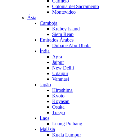
Carmelo
Colonia del Sacramento
Montevideo
Ásia
Camboja
Krabey Island
Siem Reap
Emirados Árabes
Dubai e Abu Dhabi
Índia
Agra
Jaipur
New Delhi
Udaipur
Varanasi
Japão
Hiroshima
Kyoto
Koyasan
Osaka
Tokyo
Laos
Luang Prabang
Malásia
Kuala Lumpur