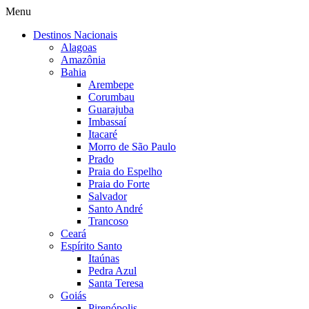
Menu
Destinos Nacionais
Alagoas
Amazônia
Bahia
Arembepe
Corumbau
Guarajuba
Imbassaí
Itacaré
Morro de São Paulo
Prado
Praia do Espelho
Praia do Forte
Salvador
Santo André
Trancoso
Ceará
Espírito Santo
Itaúnas
Pedra Azul
Santa Teresa
Goiás
Pirenópolis