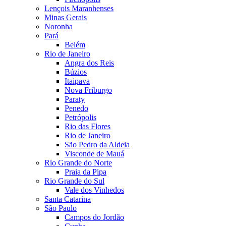
Lençois Maranhenses
Minas Gerais
Noronha
Pará
Belém
Rio de Janeiro
Angra dos Reis
Búzios
Itaipava
Nova Friburgo
Paraty
Penedo
Petrópolis
Rio das Flores
Rio de Janeiro
São Pedro da Aldeia
Visconde de Mauá
Rio Grande do Norte
Praia da Pipa
Rio Grande do Sul
Vale dos Vinhedos
Santa Catarina
São Paulo
Campos do Jordão