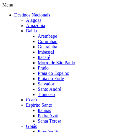
Menu
Destinos Nacionais
Alagoas
Amazônia
Bahia
Arembepe
Corumbau
Guarajuba
Imbassaí
Itacaré
Morro de São Paulo
Prado
Praia do Espelho
Praia do Forte
Salvador
Santo André
Trancoso
Ceará
Espírito Santo
Itaúnas
Pedra Azul
Santa Teresa
Goiás
Pirenópolis