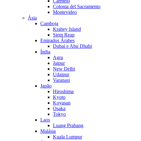
Carmelo
Colonia del Sacramento
Montevideo
Ásia
Camboja
Krabey Island
Siem Reap
Emirados Árabes
Dubai e Abu Dhabi
Índia
Agra
Jaipur
New Delhi
Udaipur
Varanasi
Japão
Hiroshima
Kyoto
Koyasan
Osaka
Tokyo
Laos
Luang Prabang
Malásia
Kuala Lumpur