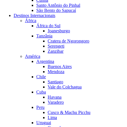
Cunha
Santo Antônio do Pinhal
São Bento do Sapucaí
Destinos Internacionais
África
África do Sul
Joanesburgo
Tanzânia
Cratera de Ngorongoro
Serengeti
Zanzibar
América
Argentina
Buenos Aires
Mendoza
Chile
Santiago
Vale do Colchagua
Cuba
Havana
Varadero
Peru
Cusco & Machu Picchu
Lima
Uruguai