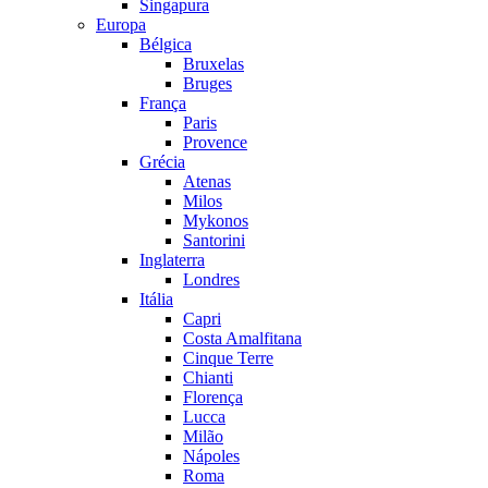
Singapura
Europa
Bélgica
Bruxelas
Bruges
França
Paris
Provence
Grécia
Atenas
Milos
Mykonos
Santorini
Inglaterra
Londres
Itália
Capri
Costa Amalfitana
Cinque Terre
Chianti
Florença
Lucca
Milão
Nápoles
Roma