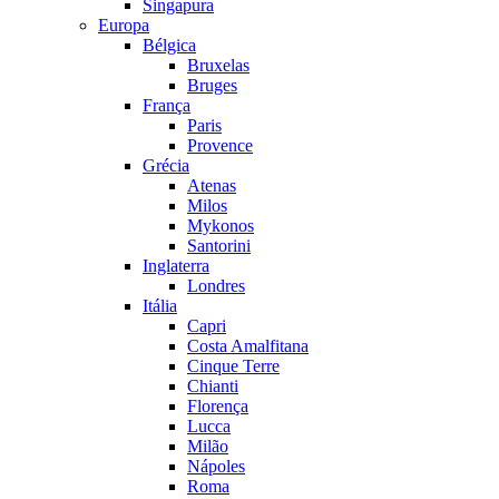
Singapura
Europa
Bélgica
Bruxelas
Bruges
França
Paris
Provence
Grécia
Atenas
Milos
Mykonos
Santorini
Inglaterra
Londres
Itália
Capri
Costa Amalfitana
Cinque Terre
Chianti
Florença
Lucca
Milão
Nápoles
Roma