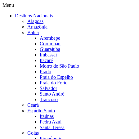
Menu
Destinos Nacionais
Alagoas
Amazônia
Bahia
Arembepe
Corumbau
Guarajuba
Imbassaí
Itacaré
Morro de São Paulo
Prado
Praia do Espelho
Praia do Forte
Salvador
Santo André
Trancoso
Ceará
Espírito Santo
Itaúnas
Pedra Azul
Santa Teresa
Goiás
Pirenópolis