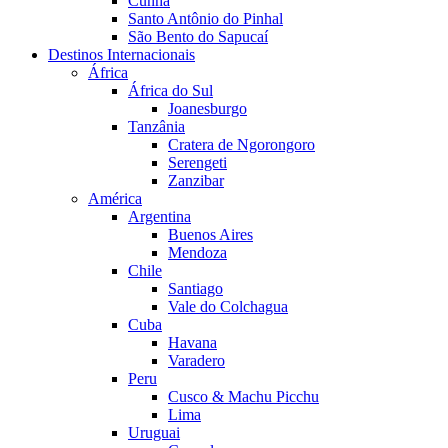
Cunha
Santo Antônio do Pinhal
São Bento do Sapucaí
Destinos Internacionais
África
África do Sul
Joanesburgo
Tanzânia
Cratera de Ngorongoro
Serengeti
Zanzibar
América
Argentina
Buenos Aires
Mendoza
Chile
Santiago
Vale do Colchagua
Cuba
Havana
Varadero
Peru
Cusco & Machu Picchu
Lima
Uruguai