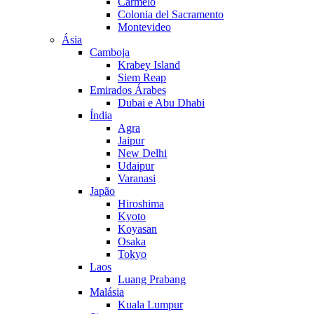
Carmelo
Colonia del Sacramento
Montevideo
Ásia
Camboja
Krabey Island
Siem Reap
Emirados Árabes
Dubai e Abu Dhabi
Índia
Agra
Jaipur
New Delhi
Udaipur
Varanasi
Japão
Hiroshima
Kyoto
Koyasan
Osaka
Tokyo
Laos
Luang Prabang
Malásia
Kuala Lumpur