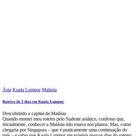
Ásia
Kuala Lumpur
Malásia
Roteiro de 2 dias em Kuala Lumpur
Descobrindo a capital da Malásia
Quando montei meu roteiro pelo Sudeste asiático, confesso que,
inicialmente, conhecer a Malásia não estava nos planos. Mas, como
chegaria por Singapura – que é praticamente uma continuação do
país – e sabia que Kuala Lumpur me exigiria poucos dias do roteiro,