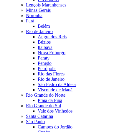
Lençois Maranhenses
Minas Gerais
Noronha
Pará
Belém
Rio de Janeiro
Angra dos Reis
Búzios
Itaipava
Nova Friburgo
Paraty
Penedo
Petrópolis
Rio das Flores
Rio de Janeiro
São Pedro da Aldeia
Visconde de Mauá
Rio Grande do Norte
Praia da Pipa
Rio Grande do Sul
Vale dos Vinhedos
Santa Catarina
São Paulo
Campos do Jordão