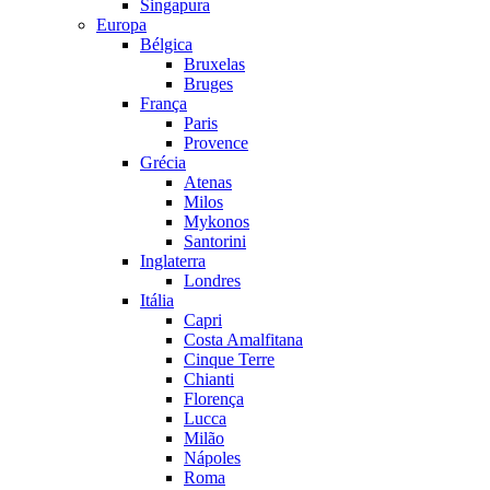
Singapura
Europa
Bélgica
Bruxelas
Bruges
França
Paris
Provence
Grécia
Atenas
Milos
Mykonos
Santorini
Inglaterra
Londres
Itália
Capri
Costa Amalfitana
Cinque Terre
Chianti
Florença
Lucca
Milão
Nápoles
Roma