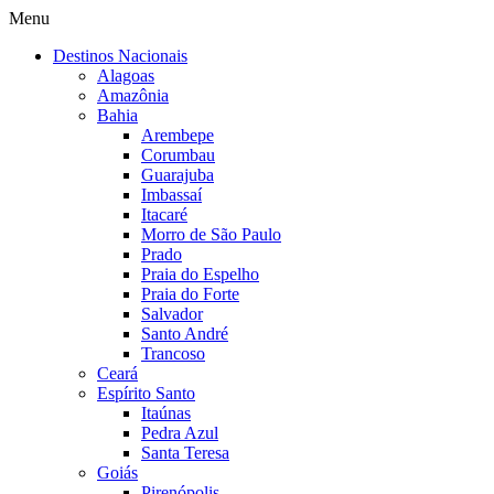
Menu
Destinos Nacionais
Alagoas
Amazônia
Bahia
Arembepe
Corumbau
Guarajuba
Imbassaí
Itacaré
Morro de São Paulo
Prado
Praia do Espelho
Praia do Forte
Salvador
Santo André
Trancoso
Ceará
Espírito Santo
Itaúnas
Pedra Azul
Santa Teresa
Goiás
Pirenópolis