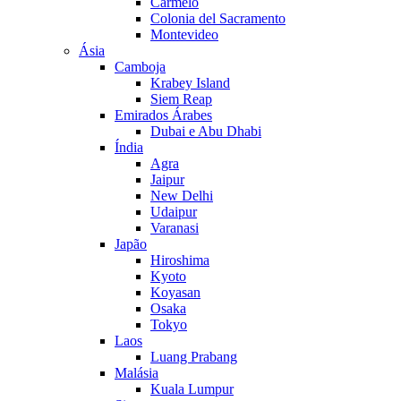
Carmelo
Colonia del Sacramento
Montevideo
Ásia
Camboja
Krabey Island
Siem Reap
Emirados Árabes
Dubai e Abu Dhabi
Índia
Agra
Jaipur
New Delhi
Udaipur
Varanasi
Japão
Hiroshima
Kyoto
Koyasan
Osaka
Tokyo
Laos
Luang Prabang
Malásia
Kuala Lumpur