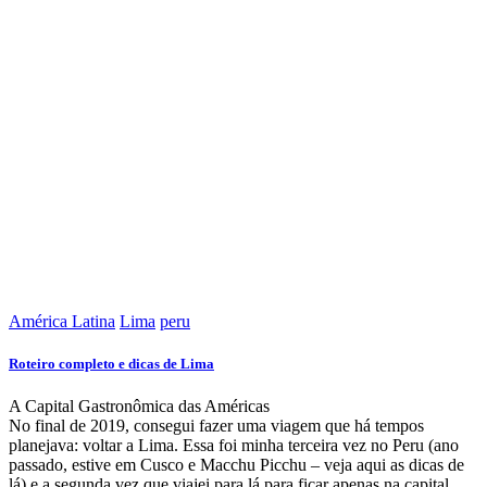
América Latina
Lima
peru
Roteiro completo e dicas de Lima
A Capital Gastronômica das Américas
No final de 2019, consegui fazer uma viagem que há tempos
planejava: voltar a Lima. Essa foi minha terceira vez no Peru (ano
passado, estive em Cusco e Macchu Picchu – veja aqui as dicas de
lá) e a segunda vez que viajei para lá para ficar apenas na capital.