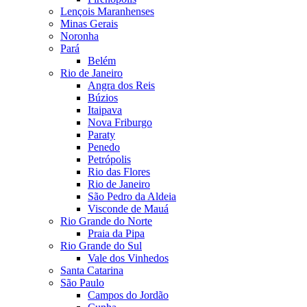
Lençois Maranhenses
Minas Gerais
Noronha
Pará
Belém
Rio de Janeiro
Angra dos Reis
Búzios
Itaipava
Nova Friburgo
Paraty
Penedo
Petrópolis
Rio das Flores
Rio de Janeiro
São Pedro da Aldeia
Visconde de Mauá
Rio Grande do Norte
Praia da Pipa
Rio Grande do Sul
Vale dos Vinhedos
Santa Catarina
São Paulo
Campos do Jordão