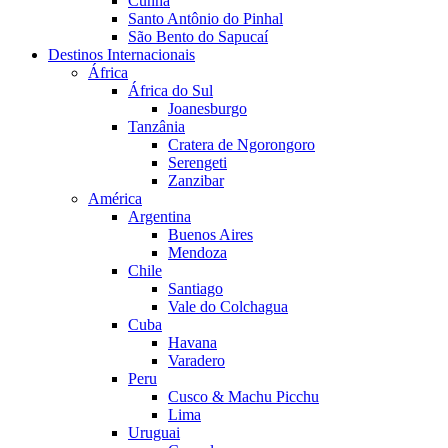
Cunha
Santo Antônio do Pinhal
São Bento do Sapucaí
Destinos Internacionais
África
África do Sul
Joanesburgo
Tanzânia
Cratera de Ngorongoro
Serengeti
Zanzibar
América
Argentina
Buenos Aires
Mendoza
Chile
Santiago
Vale do Colchagua
Cuba
Havana
Varadero
Peru
Cusco & Machu Picchu
Lima
Uruguai