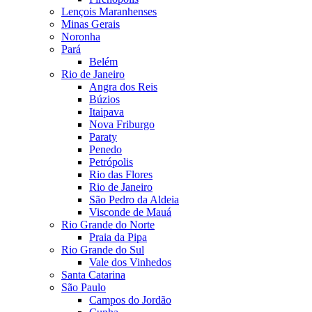
Lençois Maranhenses
Minas Gerais
Noronha
Pará
Belém
Rio de Janeiro
Angra dos Reis
Búzios
Itaipava
Nova Friburgo
Paraty
Penedo
Petrópolis
Rio das Flores
Rio de Janeiro
São Pedro da Aldeia
Visconde de Mauá
Rio Grande do Norte
Praia da Pipa
Rio Grande do Sul
Vale dos Vinhedos
Santa Catarina
São Paulo
Campos do Jordão