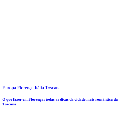
Europa
Florença
Itália
Toscana
O que fazer em Florença: todas as dicas da cidade mais romântica da
Toscana