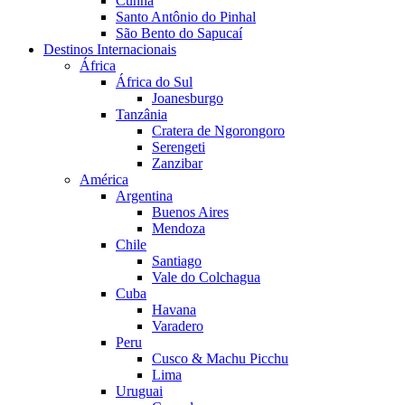
Cunha
Santo Antônio do Pinhal
São Bento do Sapucaí
Destinos Internacionais
África
África do Sul
Joanesburgo
Tanzânia
Cratera de Ngorongoro
Serengeti
Zanzibar
América
Argentina
Buenos Aires
Mendoza
Chile
Santiago
Vale do Colchagua
Cuba
Havana
Varadero
Peru
Cusco & Machu Picchu
Lima
Uruguai