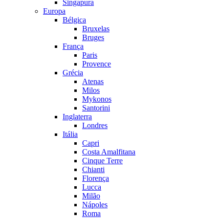
Singapura
Europa
Bélgica
Bruxelas
Bruges
França
Paris
Provence
Grécia
Atenas
Milos
Mykonos
Santorini
Inglaterra
Londres
Itália
Capri
Costa Amalfitana
Cinque Terre
Chianti
Florença
Lucca
Milão
Nápoles
Roma