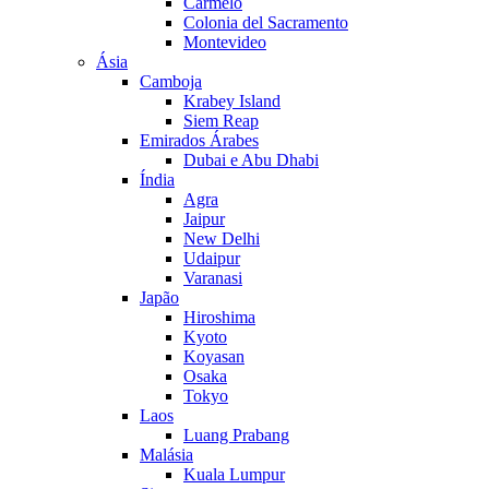
Carmelo
Colonia del Sacramento
Montevideo
Ásia
Camboja
Krabey Island
Siem Reap
Emirados Árabes
Dubai e Abu Dhabi
Índia
Agra
Jaipur
New Delhi
Udaipur
Varanasi
Japão
Hiroshima
Kyoto
Koyasan
Osaka
Tokyo
Laos
Luang Prabang
Malásia
Kuala Lumpur