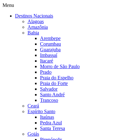
Menu
Destinos Nacionais
Alagoas
Amazônia
Bahia
Arembepe
Corumbau
Guarajuba
Imbassaí
Itacaré
Morro de São Paulo
Prado
Praia do Espelho
Praia do Forte
Salvador
Santo André
Trancoso
Ceará
Espírito Santo
Itaúnas
Pedra Azul
Santa Teresa
Goiás
Pirenópolis