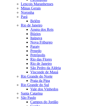
Lençois Maranhenses
Minas Gerais
Noronha
Pará
Belém
Rio de Janeiro
Angra dos Reis
Búzios
Itaipava
Nova Friburgo
Paraty
Penedo
Petrópolis
Rio das Flores
Rio de Janeiro
São Pedro da Aldeia
Visconde de Mauá
Rio Grande do Norte
Praia da Pipa
Rio Grande do Sul
Vale dos Vinhedos
Santa Catarina
São Paulo
Campos do Jordão