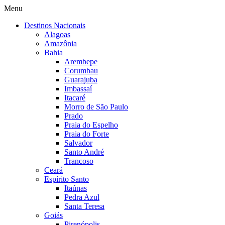
Menu
Destinos Nacionais
Alagoas
Amazônia
Bahia
Arembepe
Corumbau
Guarajuba
Imbassaí
Itacaré
Morro de São Paulo
Prado
Praia do Espelho
Praia do Forte
Salvador
Santo André
Trancoso
Ceará
Espírito Santo
Itaúnas
Pedra Azul
Santa Teresa
Goiás
Pirenópolis