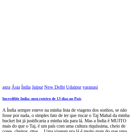
agra
Ásia
Índia
Jaipur
New Delhi
Udaipur
varanasi
Incredible India: meu roteiro de 13 dias no País
A Índia sempre esteve na minha lista de viagens dos sonhos, se não
fosse por nada, o simples fato de ter que riscar o Taj Mahal da minha
bucket list já justificaria a minha ida para lá. Mas a Índia é MUITO
mais do que o Taj, é um país com uma cultura riquíssima, cheio de
cores, cheiros, ritos… Uma viagem pra lá é muito mais do que uma