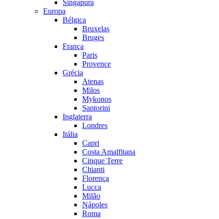
Singapura
Europa
Bélgica
Bruxelas
Bruges
França
Paris
Provence
Grécia
Atenas
Milos
Mykonos
Santorini
Inglaterra
Londres
Itália
Capri
Costa Amalfitana
Cinque Terre
Chianti
Florença
Lucca
Milão
Nápoles
Roma