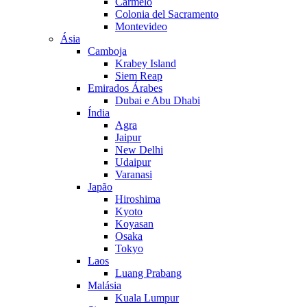
Carmelo
Colonia del Sacramento
Montevideo
Ásia
Camboja
Krabey Island
Siem Reap
Emirados Árabes
Dubai e Abu Dhabi
Índia
Agra
Jaipur
New Delhi
Udaipur
Varanasi
Japão
Hiroshima
Kyoto
Koyasan
Osaka
Tokyo
Laos
Luang Prabang
Malásia
Kuala Lumpur