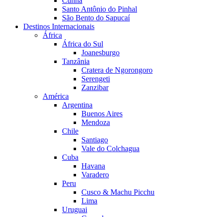
Cunha
Santo Antônio do Pinhal
São Bento do Sapucaí
Destinos Internacionais
África
África do Sul
Joanesburgo
Tanzânia
Cratera de Ngorongoro
Serengeti
Zanzibar
América
Argentina
Buenos Aires
Mendoza
Chile
Santiago
Vale do Colchagua
Cuba
Havana
Varadero
Peru
Cusco & Machu Picchu
Lima
Uruguai