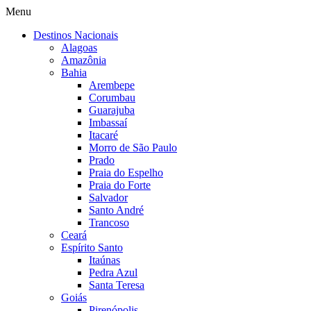
Menu
Destinos Nacionais
Alagoas
Amazônia
Bahia
Arembepe
Corumbau
Guarajuba
Imbassaí
Itacaré
Morro de São Paulo
Prado
Praia do Espelho
Praia do Forte
Salvador
Santo André
Trancoso
Ceará
Espírito Santo
Itaúnas
Pedra Azul
Santa Teresa
Goiás
Pirenópolis