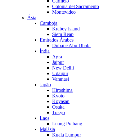
Carmelo
Colonia del Sacramento
Montevideo
Ásia
Camboja
Krabey Island
Siem Reap
Emirados Árabes
Dubai e Abu Dhabi
Índia
Agra
Jaipur
New Delhi
Udaipur
Varanasi
Japão
Hiroshima
Kyoto
Koyasan
Osaka
Tokyo
Laos
Luang Prabang
Malásia
Kuala Lumpur