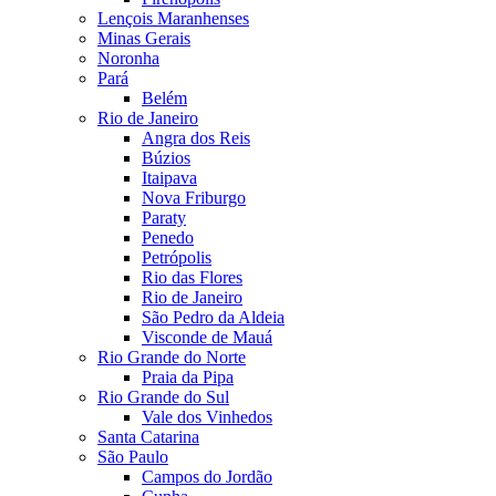
Lençois Maranhenses
Minas Gerais
Noronha
Pará
Belém
Rio de Janeiro
Angra dos Reis
Búzios
Itaipava
Nova Friburgo
Paraty
Penedo
Petrópolis
Rio das Flores
Rio de Janeiro
São Pedro da Aldeia
Visconde de Mauá
Rio Grande do Norte
Praia da Pipa
Rio Grande do Sul
Vale dos Vinhedos
Santa Catarina
São Paulo
Campos do Jordão