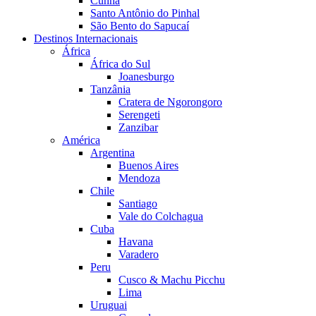
Cunha
Santo Antônio do Pinhal
São Bento do Sapucaí
Destinos Internacionais
África
África do Sul
Joanesburgo
Tanzânia
Cratera de Ngorongoro
Serengeti
Zanzibar
América
Argentina
Buenos Aires
Mendoza
Chile
Santiago
Vale do Colchagua
Cuba
Havana
Varadero
Peru
Cusco & Machu Picchu
Lima
Uruguai