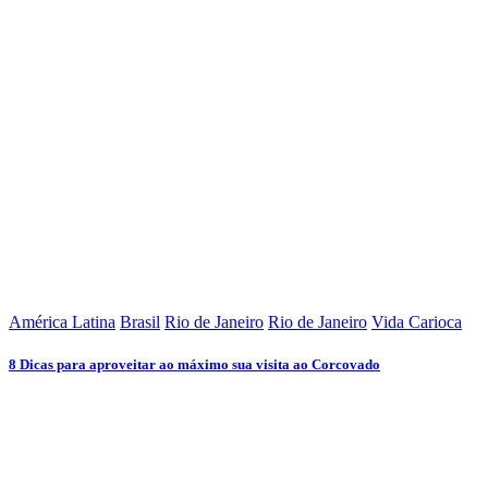
América Latina
Brasil
Rio de Janeiro
Rio de Janeiro
Vida Carioca
8 Dicas para aproveitar ao máximo sua visita ao Corcovado