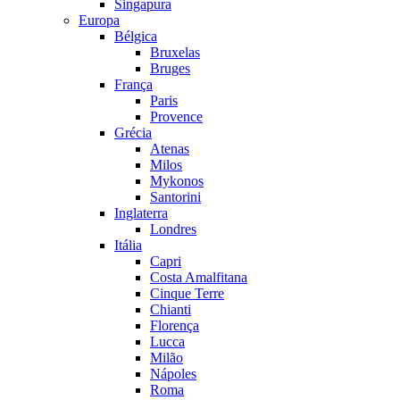
Singapura
Europa
Bélgica
Bruxelas
Bruges
França
Paris
Provence
Grécia
Atenas
Milos
Mykonos
Santorini
Inglaterra
Londres
Itália
Capri
Costa Amalfitana
Cinque Terre
Chianti
Florença
Lucca
Milão
Nápoles
Roma