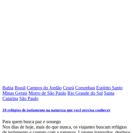
Bahia
Brasil
Campos do Jordão
Ceará
Corumbau
Espírito Santo
Minas Gerais
Morro de São Paulo
Rio Grande do Sul
Santa
Catarina
São Paulo
10 refúgios de isolamento na natureza que você precisa conhecer
Para quem busca paz e sossego
Nos dias de hoje, mais do que nunca, os viajantes buscam refúgios
de isolamento e contato com a natureza. Lugares tranquilos, destinos