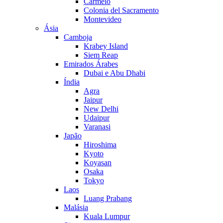
Carmelo
Colonia del Sacramento
Montevideo
Ásia
Camboja
Krabey Island
Siem Reap
Emirados Árabes
Dubai e Abu Dhabi
Índia
Agra
Jaipur
New Delhi
Udaipur
Varanasi
Japão
Hiroshima
Kyoto
Koyasan
Osaka
Tokyo
Laos
Luang Prabang
Malásia
Kuala Lumpur