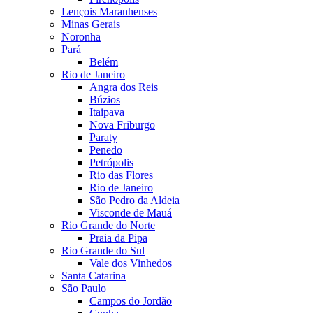
Lençois Maranhenses
Minas Gerais
Noronha
Pará
Belém
Rio de Janeiro
Angra dos Reis
Búzios
Itaipava
Nova Friburgo
Paraty
Penedo
Petrópolis
Rio das Flores
Rio de Janeiro
São Pedro da Aldeia
Visconde de Mauá
Rio Grande do Norte
Praia da Pipa
Rio Grande do Sul
Vale dos Vinhedos
Santa Catarina
São Paulo
Campos do Jordão