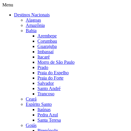
Menu
Destinos Nacionais
Alagoas
Amazônia
Bahia
Arembepe
Corumbau
Guarajuba
Imbassaí
Itacaré
Morro de São Paulo
Prado
Praia do Espelho
Praia do Forte
Salvador
Santo André
Trancoso
Ceará
Espírito Santo
Itaúnas
Pedra Azul
Santa Teresa
Goiás
Pirenópolis