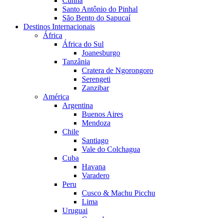
Cunha
Santo Antônio do Pinhal
São Bento do Sapucaí
Destinos Internacionais
África
África do Sul
Joanesburgo
Tanzânia
Cratera de Ngorongoro
Serengeti
Zanzibar
América
Argentina
Buenos Aires
Mendoza
Chile
Santiago
Vale do Colchagua
Cuba
Havana
Varadero
Peru
Cusco & Machu Picchu
Lima
Uruguai