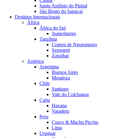
Cunha
Santo Antônio do Pinhal
São Bento do Sapucaí
Destinos Internacionais
África
África do Sul
Joanesburgo
Tanzânia
Cratera de Ngorongoro
Serengeti
Zanzibar
América
Argentina
Buenos Aires
Mendoza
Chile
Santiago
Vale do Colchagua
Cuba
Havana
Varadero
Peru
Cusco & Machu Picchu
Lima
Uruguai