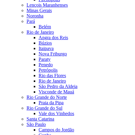
Lençois Maranhenses
Minas Gerais
Noronha
Pará
Belém
Rio de Janeiro
Angra dos Reis
Búzios
Itaipava
Nova Friburgo
Paraty
Penedo
Petrópolis
Rio das Flores
Rio de Janeiro
São Pedro da Aldeia
Visconde de Mauá
Rio Grande do Norte
Praia da Pipa
Rio Grande do Sul
Vale dos Vinhedos
Santa Catarina
São Paulo
Campos do Jordão