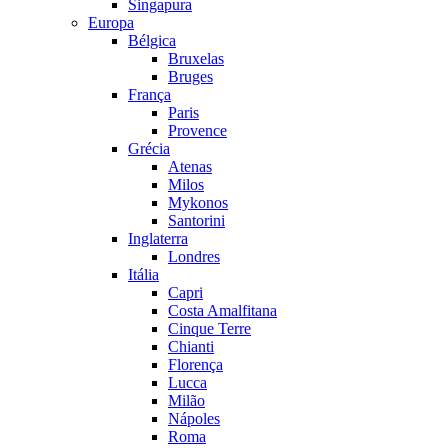
Singapura
Europa
Bélgica
Bruxelas
Bruges
França
Paris
Provence
Grécia
Atenas
Milos
Mykonos
Santorini
Inglaterra
Londres
Itália
Capri
Costa Amalfitana
Cinque Terre
Chianti
Florença
Lucca
Milão
Nápoles
Roma