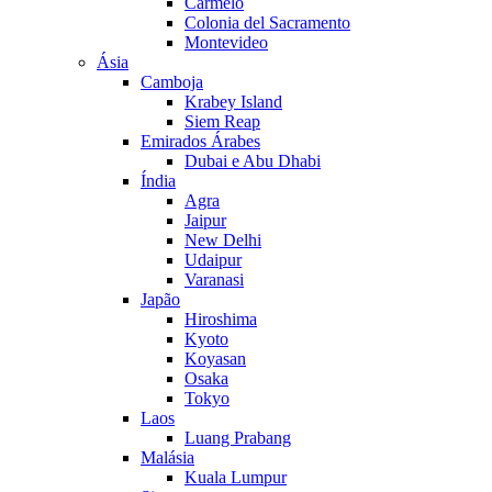
Carmelo
Colonia del Sacramento
Montevideo
Ásia
Camboja
Krabey Island
Siem Reap
Emirados Árabes
Dubai e Abu Dhabi
Índia
Agra
Jaipur
New Delhi
Udaipur
Varanasi
Japão
Hiroshima
Kyoto
Koyasan
Osaka
Tokyo
Laos
Luang Prabang
Malásia
Kuala Lumpur