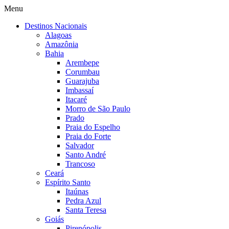
Menu
Destinos Nacionais
Alagoas
Amazônia
Bahia
Arembepe
Corumbau
Guarajuba
Imbassaí
Itacaré
Morro de São Paulo
Prado
Praia do Espelho
Praia do Forte
Salvador
Santo André
Trancoso
Ceará
Espírito Santo
Itaúnas
Pedra Azul
Santa Teresa
Goiás
Pirenópolis