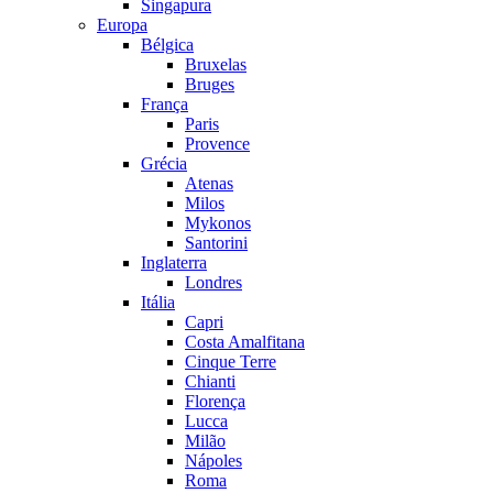
Singapura
Europa
Bélgica
Bruxelas
Bruges
França
Paris
Provence
Grécia
Atenas
Milos
Mykonos
Santorini
Inglaterra
Londres
Itália
Capri
Costa Amalfitana
Cinque Terre
Chianti
Florença
Lucca
Milão
Nápoles
Roma