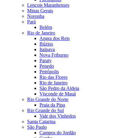
Lençois Maranhenses
Minas Gerais
Noronha
Pará
Belém
Rio de Janeiro
Angra dos Reis
Búzios
Itaipava
Nova Friburgo
Paraty
Penedo
Petrópolis
Rio das Flores
Rio de Janeiro
São Pedro da Aldeia
Visconde de Mauá
Rio Grande do Norte
Praia da Pipa
Rio Grande do Sul
Vale dos Vinhedos
Santa Catarina
São Paulo
Campos do Jordão