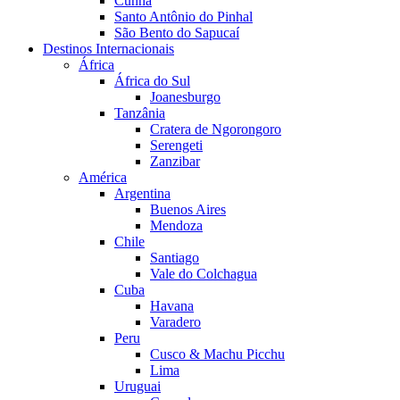
Cunha
Santo Antônio do Pinhal
São Bento do Sapucaí
Destinos Internacionais
África
África do Sul
Joanesburgo
Tanzânia
Cratera de Ngorongoro
Serengeti
Zanzibar
América
Argentina
Buenos Aires
Mendoza
Chile
Santiago
Vale do Colchagua
Cuba
Havana
Varadero
Peru
Cusco & Machu Picchu
Lima
Uruguai