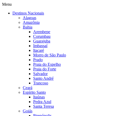
Menu
Destinos Nacionais
Alagoas
Amazônia
Bahia
Arembepe
Corumbau
Guarajuba
Imbassaí
Itacaré
Morro de São Paulo
Prado
Praia do Espelho
Praia do Forte
Salvador
Santo André
Trancoso
Ceará
Espírito Santo
Itaúnas
Pedra Azul
Santa Teresa
Goiás
Pirenópolis