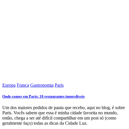
Europa
França
Gastronomia
Paris
Onde comer em Paris: 10 restaurantes imperdíveis
Um dos maiores pedidos de pauta que recebo, aqui no blog, é sobre
Paris. Vocês sabem que essa é minha cidade favorita no mundo,
então, chega a ser até difícil compartilhar em um post só (como
geralmente faço) todas as dicas da Cidade Luz.