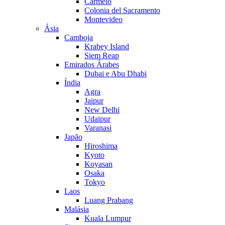
Carmelo
Colonia del Sacramento
Montevideo
Ásia
Camboja
Krabey Island
Siem Reap
Emirados Árabes
Dubai e Abu Dhabi
Índia
Agra
Jaipur
New Delhi
Udaipur
Varanasi
Japão
Hiroshima
Kyoto
Koyasan
Osaka
Tokyo
Laos
Luang Prabang
Malásia
Kuala Lumpur