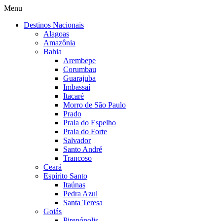
Menu
Destinos Nacionais
Alagoas
Amazônia
Bahia
Arembepe
Corumbau
Guarajuba
Imbassaí
Itacaré
Morro de São Paulo
Prado
Praia do Espelho
Praia do Forte
Salvador
Santo André
Trancoso
Ceará
Espírito Santo
Itaúnas
Pedra Azul
Santa Teresa
Goiás
Pirenópolis