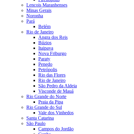
Lençois Maranhenses
Minas Gerais
Noronha
Pará
Belém
Rio de Janeiro
Angra dos Reis
Búzios
Itaipava
Nova Friburgo
Paraty
Penedo
Petrópolis
Rio das Flores
Rio de Janeiro
São Pedro da Aldeia
Visconde de Mauá
Rio Grande do Norte
Praia da Pipa
Rio Grande do Sul
Vale dos Vinhedos
Santa Catarina
São Paulo
Campos do Jordão