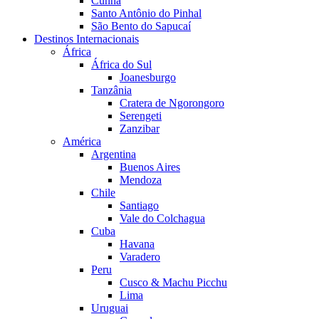
Cunha
Santo Antônio do Pinhal
São Bento do Sapucaí
Destinos Internacionais
África
África do Sul
Joanesburgo
Tanzânia
Cratera de Ngorongoro
Serengeti
Zanzibar
América
Argentina
Buenos Aires
Mendoza
Chile
Santiago
Vale do Colchagua
Cuba
Havana
Varadero
Peru
Cusco & Machu Picchu
Lima
Uruguai