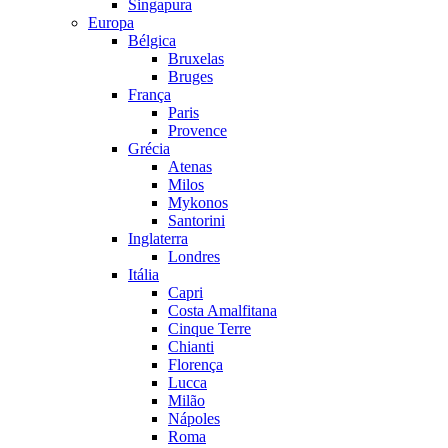
Singapura
Europa
Bélgica
Bruxelas
Bruges
França
Paris
Provence
Grécia
Atenas
Milos
Mykonos
Santorini
Inglaterra
Londres
Itália
Capri
Costa Amalfitana
Cinque Terre
Chianti
Florença
Lucca
Milão
Nápoles
Roma