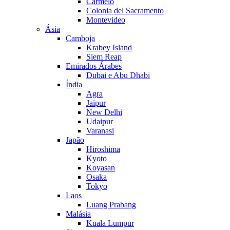
Carmelo
Colonia del Sacramento
Montevideo
Ásia
Camboja
Krabey Island
Siem Reap
Emirados Árabes
Dubai e Abu Dhabi
Índia
Agra
Jaipur
New Delhi
Udaipur
Varanasi
Japão
Hiroshima
Kyoto
Koyasan
Osaka
Tokyo
Laos
Luang Prabang
Malásia
Kuala Lumpur