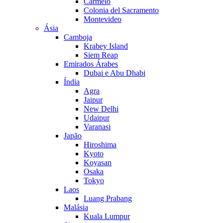
Carmelo
Colonia del Sacramento
Montevideo
Ásia
Camboja
Krabey Island
Siem Reap
Emirados Árabes
Dubai e Abu Dhabi
Índia
Agra
Jaipur
New Delhi
Udaipur
Varanasi
Japão
Hiroshima
Kyoto
Koyasan
Osaka
Tokyo
Laos
Luang Prabang
Malásia
Kuala Lumpur