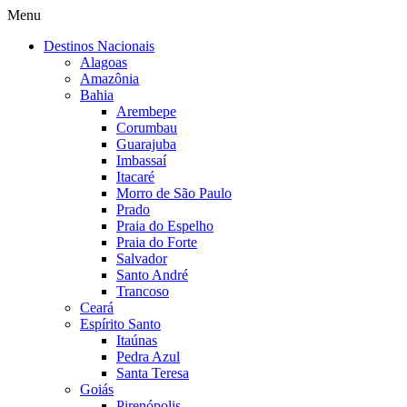
Menu
Destinos Nacionais
Alagoas
Amazônia
Bahia
Arembepe
Corumbau
Guarajuba
Imbassaí
Itacaré
Morro de São Paulo
Prado
Praia do Espelho
Praia do Forte
Salvador
Santo André
Trancoso
Ceará
Espírito Santo
Itaúnas
Pedra Azul
Santa Teresa
Goiás
Pirenópolis