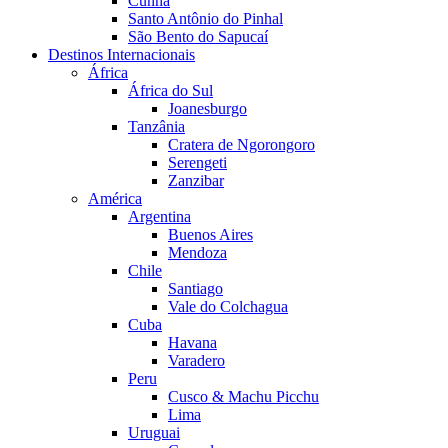
Cunha
Santo Antônio do Pinhal
São Bento do Sapucaí
Destinos Internacionais
África
África do Sul
Joanesburgo
Tanzânia
Cratera de Ngorongoro
Serengeti
Zanzibar
América
Argentina
Buenos Aires
Mendoza
Chile
Santiago
Vale do Colchagua
Cuba
Havana
Varadero
Peru
Cusco & Machu Picchu
Lima
Uruguai