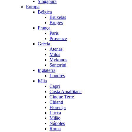
Singapura
Europa
Bélgica
Bruxelas
Bruges
França
Paris
Provence
Grécia
Atenas
Milos
Mykonos
Santorini
Inglaterra
Londres
Itália
Capri
Costa Amalfitana
Cinque Terre
Chianti
Florença
Lucca
Milão
Nápoles
Roma