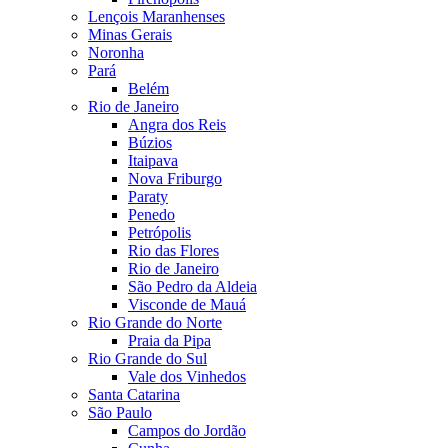
Lençois Maranhenses
Minas Gerais
Noronha
Pará
Belém
Rio de Janeiro
Angra dos Reis
Búzios
Itaipava
Nova Friburgo
Paraty
Penedo
Petrópolis
Rio das Flores
Rio de Janeiro
São Pedro da Aldeia
Visconde de Mauá
Rio Grande do Norte
Praia da Pipa
Rio Grande do Sul
Vale dos Vinhedos
Santa Catarina
São Paulo
Campos do Jordão