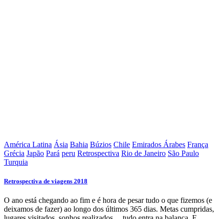
América Latina
Ásia
Bahia
Búzios
Chile
Emirados Árabes
França
Grécia
Japão
Pará
peru
Retrospectiva
Rio de Janeiro
São Paulo
Turquia
Retrospectiva de viagens 2018
O ano está chegando ao fim e é hora de pesar tudo o que fizemos (e
deixamos de fazer) ao longo dos últimos 365 dias. Metas cumpridas,
lugares visitados, sonhos realizados… tudo entra na balança. E,