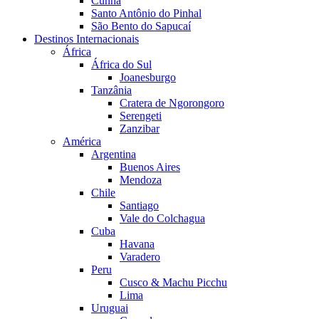
Cunha
Santo Antônio do Pinhal
São Bento do Sapucaí
Destinos Internacionais
África
África do Sul
Joanesburgo
Tanzânia
Cratera de Ngorongoro
Serengeti
Zanzibar
América
Argentina
Buenos Aires
Mendoza
Chile
Santiago
Vale do Colchagua
Cuba
Havana
Varadero
Peru
Cusco & Machu Picchu
Lima
Uruguai