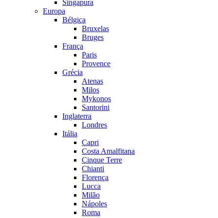
Singapura
Europa
Bélgica
Bruxelas
Bruges
França
Paris
Provence
Grécia
Atenas
Milos
Mykonos
Santorini
Inglaterra
Londres
Itália
Capri
Costa Amalfitana
Cinque Terre
Chianti
Florença
Lucca
Milão
Nápoles
Roma