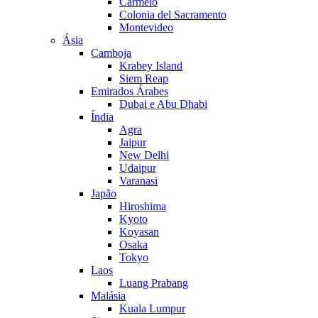
Carmelo
Colonia del Sacramento
Montevideo
Ásia
Camboja
Krabey Island
Siem Reap
Emirados Árabes
Dubai e Abu Dhabi
Índia
Agra
Jaipur
New Delhi
Udaipur
Varanasi
Japão
Hiroshima
Kyoto
Koyasan
Osaka
Tokyo
Laos
Luang Prabang
Malásia
Kuala Lumpur