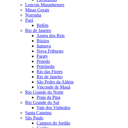
Lençois Maranhenses
Minas Gerais
Noronha
Pará
Belém
Rio de Janeiro
Angra dos Reis
Búzios
Itaipava
Nova Friburgo
Paraty
Penedo
Petrópolis
Rio das Flores
Rio de Janeiro
São Pedro da Aldeia
Visconde de Mauá
Rio Grande do Norte
Praia da Pipa
Rio Grande do Sul
Vale dos Vinhedos
Santa Catarina
São Paulo
Campos do Jordão