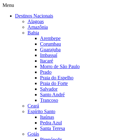
Menu
Destinos Nacionais
Alagoas
Amazônia
Bahia
Arembepe
Corumbau
Guarajuba
Imbassaí
Itacaré
Morro de São Paulo
Prado
Praia do Espelho
Praia do Forte
Salvador
Santo André
Trancoso
Ceará
Espírito Santo
Itaúnas
Pedra Azul
Santa Teresa
Goiás
Pirenópolis