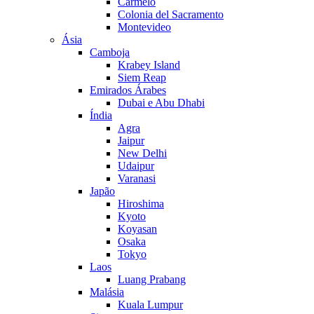
Carmelo
Colonia del Sacramento
Montevideo
Ásia
Camboja
Krabey Island
Siem Reap
Emirados Árabes
Dubai e Abu Dhabi
Índia
Agra
Jaipur
New Delhi
Udaipur
Varanasi
Japão
Hiroshima
Kyoto
Koyasan
Osaka
Tokyo
Laos
Luang Prabang
Malásia
Kuala Lumpur