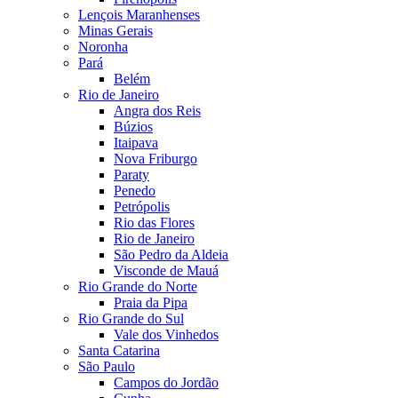
Lençois Maranhenses
Minas Gerais
Noronha
Pará
Belém
Rio de Janeiro
Angra dos Reis
Búzios
Itaipava
Nova Friburgo
Paraty
Penedo
Petrópolis
Rio das Flores
Rio de Janeiro
São Pedro da Aldeia
Visconde de Mauá
Rio Grande do Norte
Praia da Pipa
Rio Grande do Sul
Vale dos Vinhedos
Santa Catarina
São Paulo
Campos do Jordão