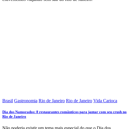
Brasil
Gastronomia
Rio de Janeiro
Rio de Janeiro
Vida Carioca
Dia dos Namorados: 8 restaurantes românticos para jantar com seu crush no
Rio de Janeiro
Não poderia existir um tema mais especial do que o Dia dos