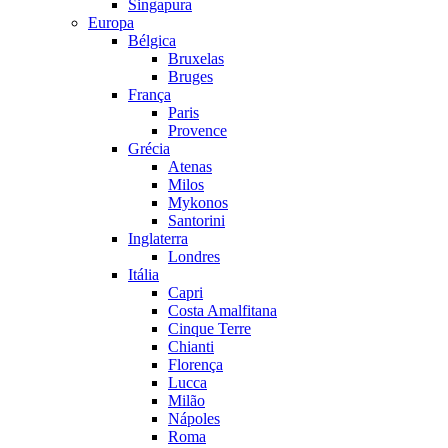
Singapura
Europa
Bélgica
Bruxelas
Bruges
França
Paris
Provence
Grécia
Atenas
Milos
Mykonos
Santorini
Inglaterra
Londres
Itália
Capri
Costa Amalfitana
Cinque Terre
Chianti
Florença
Lucca
Milão
Nápoles
Roma