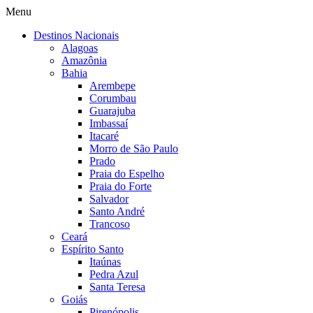
Menu
Destinos Nacionais
Alagoas
Amazônia
Bahia
Arembepe
Corumbau
Guarajuba
Imbassaí
Itacaré
Morro de São Paulo
Prado
Praia do Espelho
Praia do Forte
Salvador
Santo André
Trancoso
Ceará
Espírito Santo
Itaúnas
Pedra Azul
Santa Teresa
Goiás
Pirenópolis