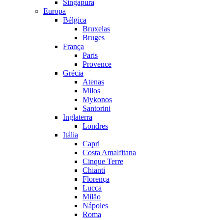
Singapura
Europa
Bélgica
Bruxelas
Bruges
França
Paris
Provence
Grécia
Atenas
Milos
Mykonos
Santorini
Inglaterra
Londres
Itália
Capri
Costa Amalfitana
Cinque Terre
Chianti
Florença
Lucca
Milão
Nápoles
Roma