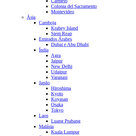
Carmelo
Colonia del Sacramento
Montevideo
Ásia
Camboja
Krabey Island
Siem Reap
Emirados Árabes
Dubai e Abu Dhabi
Índia
Agra
Jaipur
New Delhi
Udaipur
Varanasi
Japão
Hiroshima
Kyoto
Koyasan
Osaka
Tokyo
Laos
Luang Prabang
Malásia
Kuala Lumpur