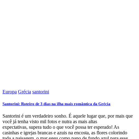
Europa
Grécia
santorini
Santorini: Roteiro de 3 dias na ilha mais romântica da Grécia
Santorini é um verdadeiro sonho. É aquele lugar que, por mais que
você já tenha visto mil fotos e nutra as mais altas
expectativas, supera tudo o que você possa ter esperado! As
casinhas e igrejas brancas e azuis na encosta, as flores colorindo
toda a paisagem, o mar egeu como pano de fundo azul para esse