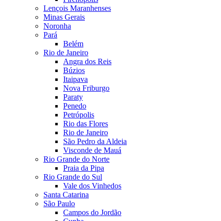
Lençois Maranhenses
Minas Gerais
Noronha
Pará
Belém
Rio de Janeiro
Angra dos Reis
Búzios
Itaipava
Nova Friburgo
Paraty
Penedo
Petrópolis
Rio das Flores
Rio de Janeiro
São Pedro da Aldeia
Visconde de Mauá
Rio Grande do Norte
Praia da Pipa
Rio Grande do Sul
Vale dos Vinhedos
Santa Catarina
São Paulo
Campos do Jordão