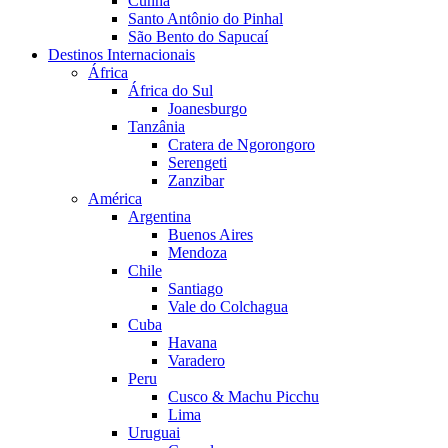
Cunha
Santo Antônio do Pinhal
São Bento do Sapucaí
Destinos Internacionais
África
África do Sul
Joanesburgo
Tanzânia
Cratera de Ngorongoro
Serengeti
Zanzibar
América
Argentina
Buenos Aires
Mendoza
Chile
Santiago
Vale do Colchagua
Cuba
Havana
Varadero
Peru
Cusco & Machu Picchu
Lima
Uruguai