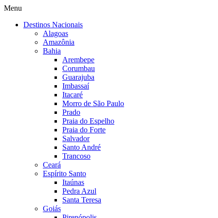
Menu
Destinos Nacionais
Alagoas
Amazônia
Bahia
Arembepe
Corumbau
Guarajuba
Imbassaí
Itacaré
Morro de São Paulo
Prado
Praia do Espelho
Praia do Forte
Salvador
Santo André
Trancoso
Ceará
Espírito Santo
Itaúnas
Pedra Azul
Santa Teresa
Goiás
Pirenópolis