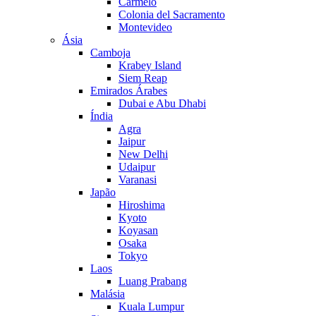
Carmelo
Colonia del Sacramento
Montevideo
Ásia
Camboja
Krabey Island
Siem Reap
Emirados Árabes
Dubai e Abu Dhabi
Índia
Agra
Jaipur
New Delhi
Udaipur
Varanasi
Japão
Hiroshima
Kyoto
Koyasan
Osaka
Tokyo
Laos
Luang Prabang
Malásia
Kuala Lumpur