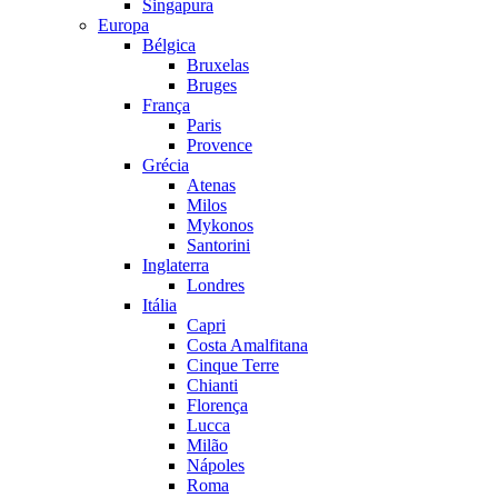
Singapura
Europa
Bélgica
Bruxelas
Bruges
França
Paris
Provence
Grécia
Atenas
Milos
Mykonos
Santorini
Inglaterra
Londres
Itália
Capri
Costa Amalfitana
Cinque Terre
Chianti
Florença
Lucca
Milão
Nápoles
Roma