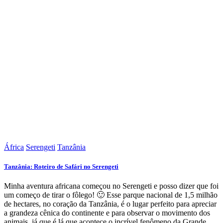
África
Serengeti
Tanzânia
Tanzânia: Roteiro de Safári no Serengeti
Minha aventura africana começou no Serengeti e posso dizer que foi
um começo de tirar o fôlego! 🙂 Esse parque nacional de 1,5 milhão
de hectares, no coração da Tanzânia, é o lugar perfeito para apreciar
a grandeza cênica do continente e para observar o movimento dos
animais, já que é lá que acontece o incrível fenômeno da Grande