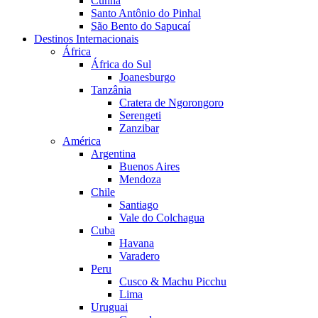
Cunha
Santo Antônio do Pinhal
São Bento do Sapucaí
Destinos Internacionais
África
África do Sul
Joanesburgo
Tanzânia
Cratera de Ngorongoro
Serengeti
Zanzibar
América
Argentina
Buenos Aires
Mendoza
Chile
Santiago
Vale do Colchagua
Cuba
Havana
Varadero
Peru
Cusco & Machu Picchu
Lima
Uruguai