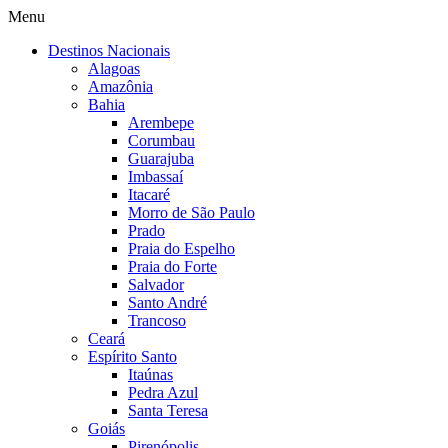
Menu
Destinos Nacionais
Alagoas
Amazônia
Bahia
Arembepe
Corumbau
Guarajuba
Imbassaí
Itacaré
Morro de São Paulo
Prado
Praia do Espelho
Praia do Forte
Salvador
Santo André
Trancoso
Ceará
Espírito Santo
Itaúnas
Pedra Azul
Santa Teresa
Goiás
Pirenópolis