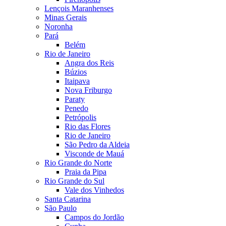
Lençois Maranhenses
Minas Gerais
Noronha
Pará
Belém
Rio de Janeiro
Angra dos Reis
Búzios
Itaipava
Nova Friburgo
Paraty
Penedo
Petrópolis
Rio das Flores
Rio de Janeiro
São Pedro da Aldeia
Visconde de Mauá
Rio Grande do Norte
Praia da Pipa
Rio Grande do Sul
Vale dos Vinhedos
Santa Catarina
São Paulo
Campos do Jordão